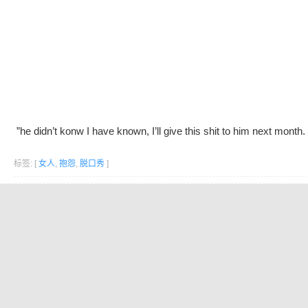
”he didn’t konw I have known, I’ll give this shit to him next month. 
标签: [
女人
,
抱怨
,
脱口秀
]