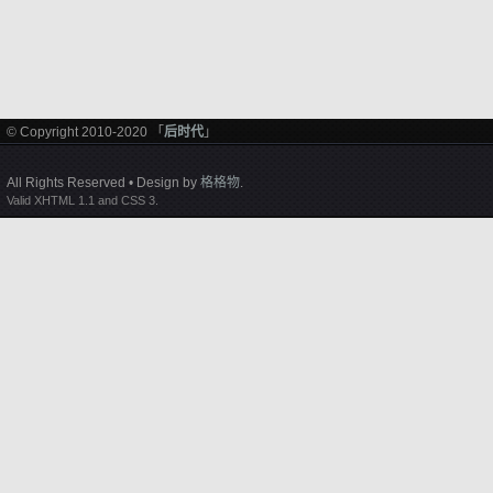
© Copyright 2010-2020 「
后时代
」
All Rights Reserved • Design by
格格物
.
Valid XHTML 1.1 and CSS 3.