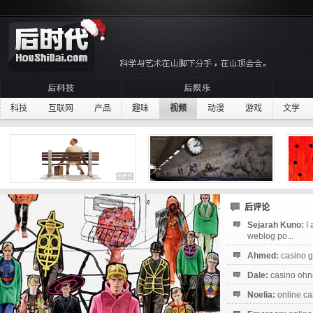
科技
互联网
产品
趣味
视频
动漫
游戏
文学
后评论
Sejarah Kuno:
I
weblog po...
Ahmed:
casino g
Dale:
casino ohne
Noelia:
online ca