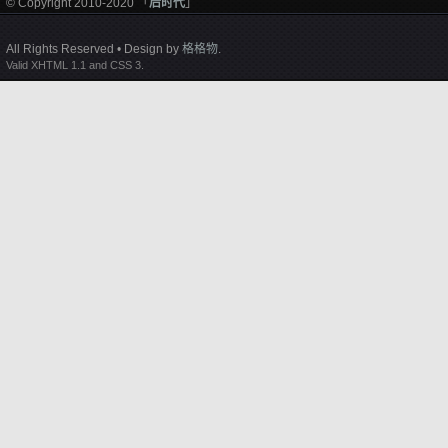
© Copyright 2010-2020 「
后时代
」
All Rights Reserved • Design by
格格物
.
Valid XHTML 1.1 and CSS 3.