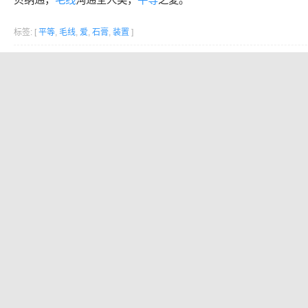
标签: [
平等
,
毛线
,
爱
,
石膏
,
装置
]