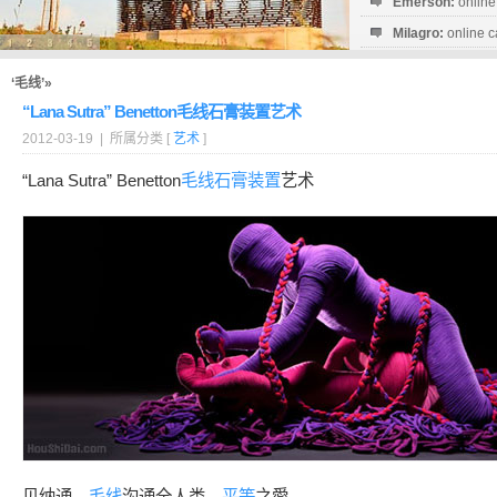
Emerson:
online
Milagro:
online c
Esperanza:
sofo
startguthaben...
‘毛线’»
“Lana Sutra” Benetton毛线石膏装置艺术
2012-03-19 | 所属分类 [
艺术
]
“Lana Sutra” Benetton
毛线
石膏
装置
艺术
贝纳通，
毛线
沟通全人类，
平等
之愛。