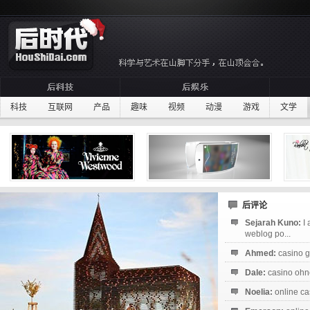
科技
互联网
产品
趣味
视频
动漫
游戏
文学
后评论
Sejarah Kuno:
I
weblog po...
Ahmed:
casino g
Dale:
casino ohne
Noelia:
online ca