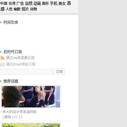
恶
广告
自然
动画
手机
美女
中国
台湾
图形
性感
短片
人性
幽默
动物
时间生命
后时代订阅
通过rss阅读器订阅:
通过Email地址订阅:
推荐话题
伟大的设计师苦逼的脸
[
趣味
]
07.12