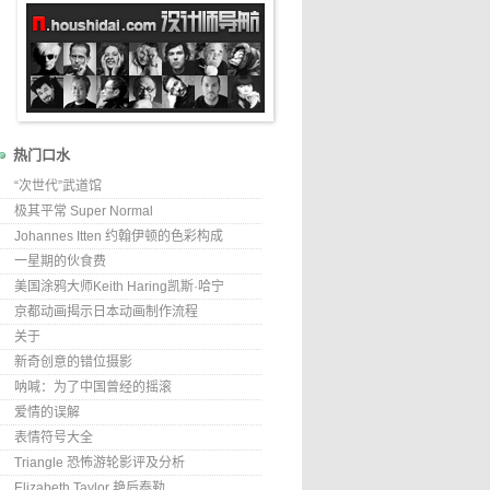
热门口水
“次世代”武道馆
极其平常 Super Normal
Johannes Itten 约翰伊顿的色彩构成
一星期的伙食费
美国涂鸦大师Keith Haring凯斯·哈宁
京都动画揭示日本动画制作流程
关于
新奇创意的错位摄影
呐喊：为了中国曾经的摇滚
爱情的误解
表情符号大全
Triangle 恐怖游轮影评及分析
Elizabeth Taylor 艳后泰勒