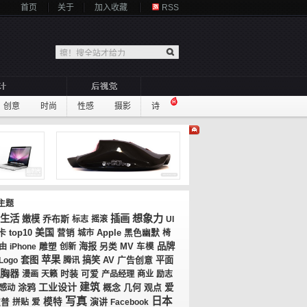
首页
关于
加入收藏
RSS
创意
时尚
性感
摄影
诗
主题
想象力
生活
插画
嫩模
乔布斯
标志
摇滚
UI
美国
卡
top10
营销
城市
Apple
黑色幽默
椅
海报
MV
品牌
由
iPhone
雕塑
创新
另类
车模
苹果
套图
搞笑
AV
广告创意
平面
Logo
腾讯
胸器
时装
漫画
天籁
可爱
产品经理
商业
励志
工业设计
建筑
涂鸦
概念
几何
观点
爱
感动
写真
日本
模特
演讲
波普
拼贴
爱
Facebook