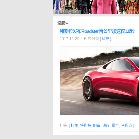
‘速度’»
特斯拉发布Roadster百公里加速仅1.9秒
2017-11-20 | 所属分类 [
科技
]
标签: [
扭矩
,
特斯拉
,
跑车
,
速度
,
量产
,
马斯克
]