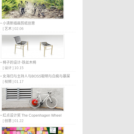
小清新插画剪纸创意
[
艺术
]
02.06
椅子的设计-铁丝木椅
[
设计
]
10.15
女海归与主持人与BOSS聪明与白痴与暴屎
[
视频
]
01.17
红点设计奖 The Copenhagen Wheel
[
创意
]
01.22