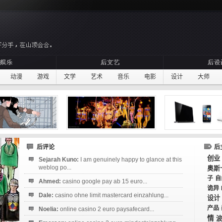
动漫
游戏
文学
艺术
音乐
电影
设计
大师
后评论
后
创业
Sejarah Kuno:
I am genuinely happy to glance at this
weblog po...
奥斯
子
自
Ahmed:
casino google pay ab 15 euro...
诡异
Dale:
casino ohne limit mastercard einzahlung...
设计
产品
Noelia:
online casino 2 euro paysafecard...
情