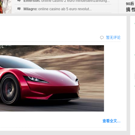
Emerson:
online casino 2 euro mindesteinzahlung...
90后
Milagro:
online casino ab 5 euro revolut...
搞
Esperanza:
sofortüberweisung casino
startguthaben...
暂无评论
查看全文…