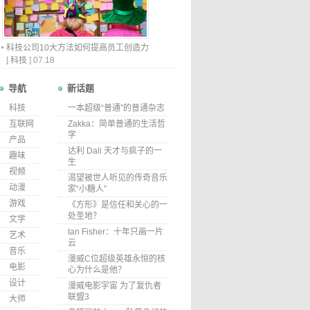
科技公司10大方法如何提高员工创造力
[
科技
]
07.18
导航
新话题
科技
一本超级“普通”的普通杂志
互联网
Zakka：简单普通的生活哲
学
产品
达利 Dali 天才与疯子的一
趣味
生
视频
渴望被世人听见的传奇音乐
动漫
家“小糖人”
游戏
《方形》是信任和关心的一
处圣地？
文学
Ian Fisher：十年只画一片
艺术
云
音乐
漫威C位超级英雄永恒的核
电影
心为什么是他？
设计
漫威电影宇宙 为了复仇者
联盟3
大师