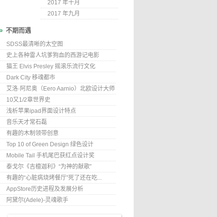
2017 年十月
2017 年九月
不期而遇
SDSS最清晰的太空图
史上各种雷人坑爹狗血的西游记电影
猫王 Elvis Presley 摇滚乐流行文化
Dark City 移魂都市
艾洛·阿尼奥（Eero Aarnio）北欧设计大师
10又1/2章世界史
浅析苹果ipad界面设计特点
音乐天才常石磊
有趣的木制领带创意
Top 10 of Green Design 绿色设计
Mobile Tail 手机尾巴获红点设计奖
泰戈尔《吉檀迦利》“为神的献歌”
有趣的“心脏病烧烤餐厅”死了还在吃...
AppStore历史进程及发展分析
阿黛尔(Adele)-灵魂歌手