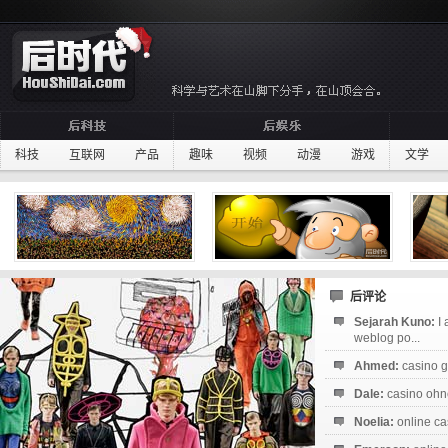
科技
互联网
产品
趣味
视频
动漫
游戏
文学
后评论
Sejarah Kuno:
I
weblog po...
Ahmed:
casino g
Dale:
casino ohne
Noelia:
online ca