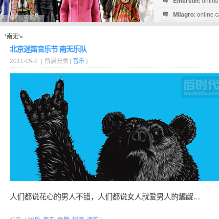
Emerson:
online
Milagro:
online c
Esperanza:
sofo
startguthaben...
‘南无’»
北京迷笛音乐节 南无乐队
2011-05-2 | 所属分类 [
音乐
]
人们都说花心的男人不错，人们都说女人就爱男人的龌龊…