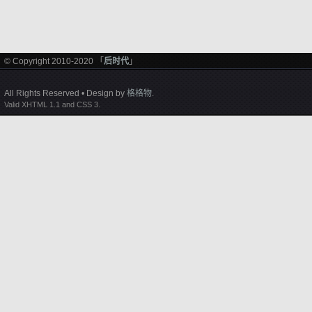
© Copyright 2010-2020 「
后时代
」
All Rights Reserved • Design by
格格物
.
Valid XHTML 1.1 and CSS 3.