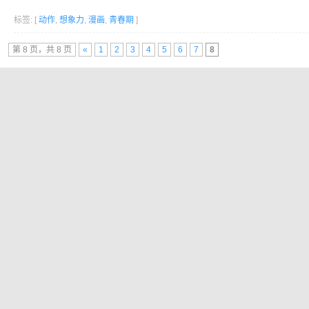
标签: [
动作
,
想象力
,
漫画
,
青春期
]
第 8 页，共 8 页
«
1
2
3
4
5
6
7
8