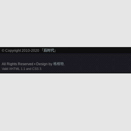
© Copyright 2010-2020 「
后时代
」
All Rights Reserved • Design by
格格物
.
Valid XHTML 1.1 and CSS 3.