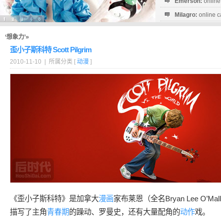
Emerson:
online
Milagro:
online c
Esperanza:
sofo
startguthaben...
‘想象力’»
歪小子斯科特 Scott Pilgrim
2010-11-10 | 所属分类 [
动漫
]
《歪小子斯科特》是加拿大
漫画
家布莱恩（全名Bryan Lee O’
描写了主角
青春期
的躁动、罗曼史，还有大量配角的
动作
戏。