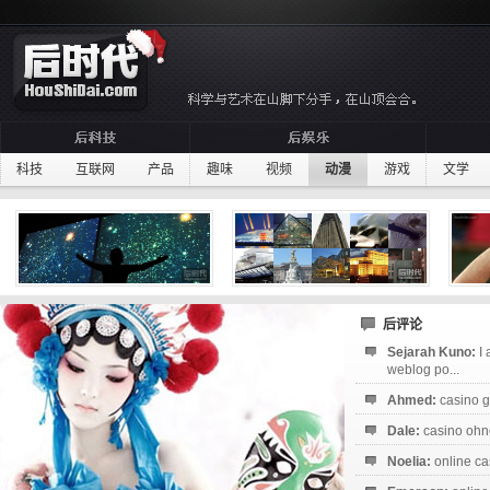
科技
互联网
产品
趣味
视频
动漫
游戏
文学
后评论
Sejarah Kuno:
I
weblog po...
Ahmed:
casino g
Dale:
casino ohne
Noelia:
online ca