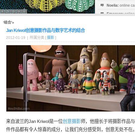
Noelia:
online ca
Emerson:
online
Milagro:
online c
‘结合’»
Jan Kriwol创意摄影作品与数字艺术的结合
2012-01-19 | 所属分类 [
摄影
]
来自波兰的Jan Kriwol是一位
创意摄影
师，他擅长于将摄影作品与
件作品都有令人惊喜的成分，让我们充分感受到，创意无处不在