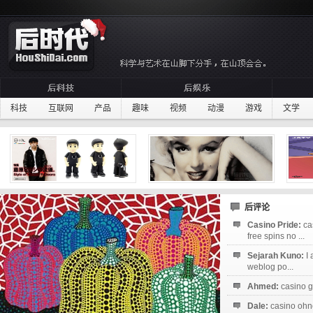
科技
互联网
产品
趣味
视频
动漫
游戏
文学
后评论
Casino Pride:
ca
free spins no ...
Sejarah Kuno:
I
weblog po...
Ahmed:
casino g
Dale:
casino ohne