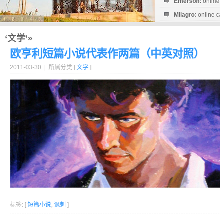
Emerson:
online
Milagro:
online c
Esperanza:
sofo
startguthaben...
‘文学’»
欧亨利短篇小说代表作两篇（中英对照）
2011-03-30 | 所属分类 [
文学
]
标签: [
短篇小说
,
讽刺
]