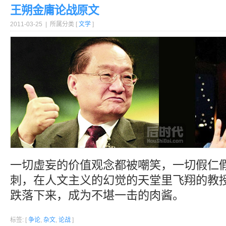
王朔金庸论战原文
2011-03-25 | 所属分类 [
文学
]
一切虚妄的价值观念都被嘲笑，一切假仁
刺，在人文主义的幻觉的天堂里飞翔的教
跌落下来，成为不堪一击的肉酱。
标签: [
争论
,
杂文
,
论战
]