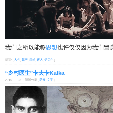
我们之所以能够
思想
也许仅仅因为我们置
标签: [
人性
,
尊严
,
思想
,
盲人
,
诺贝尔
]
“乡村医生”卡夫卡Kafka
2010-11-28 | 所属分类 [
动漫
,
文学
]