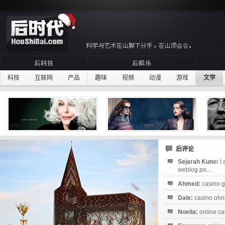
科技
互联网
产品
趣味
视频
动漫
游戏
文学
后评论
Sejarah Kuno:
I
weblog po...
Ahmed:
casino g
Dale:
casino ohne
Noelia:
online ca