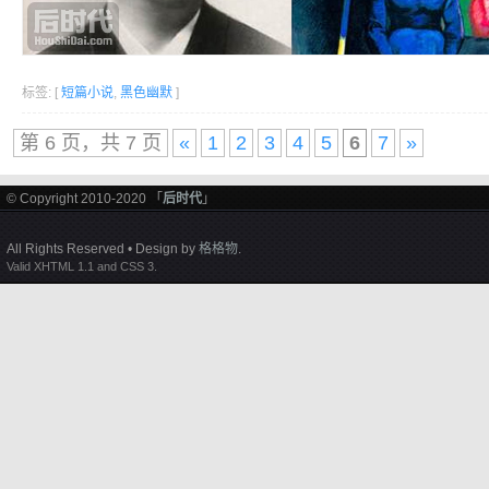
标签: [
短篇小说
,
黑色幽默
]
第 6 页，共 7 页
«
1
2
3
4
5
6
7
»
© Copyright 2010-2020 「
后时代
」
All Rights Reserved • Design by
格格物
.
Valid XHTML 1.1 and CSS 3.