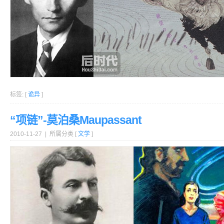
标签: [
诡异
]
“项链”-莫泊桑Maupassant
2010-11-27 | 所属分类 [
文学
]