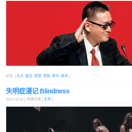
标签: [
北大
,
复旦
,
思想
,
李敖
,
清华
,
演讲
]
失明症漫记 Blindness
2011-02-8 | 所属分类 [
文学
]