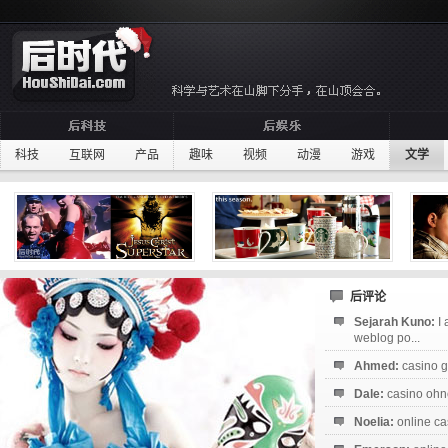
科技
互联网
产品
趣味
视频
动漫
游戏
文学
后评论
Sejarah Kuno:
I
weblog po...
Ahmed:
casino g
Dale:
casino ohne
Noelia:
online ca