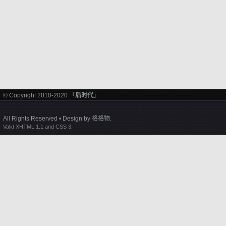
© Copyright 2010-2020 「
后时代
」
All Rights Reserved • Design by
格格物
.
Valid XHTML 1.1 and CSS 3.