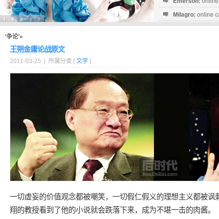
Emerson:
online
Milagro:
online c
Esperanza:
sofo
startguthaben...
‘争论’»
王朔金庸论战原文
2011-03-25 | 所属分类 [
文学
]
一切虚妄的价值观念都被嘲笑，一切假仁假义的理想主义都被讽
翔的教授看到了他的小说就会跌落下来，成为不堪一击的肉酱。