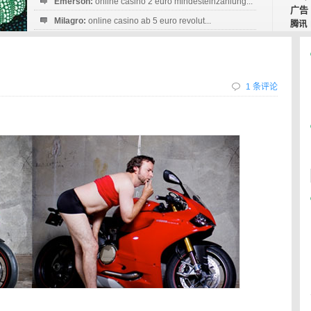
Emerson:
online casino 2 euro mindesteinzahlung...
广告
Milagro:
online casino ab 5 euro revolut...
腾讯
Esperanza:
sofortüberweisung casino
startguthaben...
1 条评论