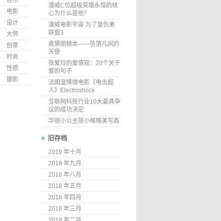
音乐
漫威C位超级英雄永恒的核
电影
心为什么是他？
设计
漫威电影宇宙 为了复仇者
联盟3
大师
奥黛丽赫本——坠落凡间的
创意
天使
时尚
张爱玲的爱情观：20个关于
性感
爱的句子
摄影
法国温情微电影《电击超
人》Electroshock
互联网科技行业10大最具争
议的成功决定
华丽小公主张小格唯美写真
旧存档
2019 年十月
2018 年九月
2018 年八月
2018 年五月
2018 年四月
2018 年三月
2018 年二月