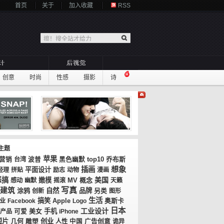
首页
关于
加入收藏
RSS
创意
时尚
性感
摄影
诗
主题
苹果
top10
乔布斯
营销
台湾
波普
黑色幽默
想象
插画
平面设计
经理
拼贴
励志
动物
漫画
恶搞
美国
嫩模
MV
概念
感动
幽默
摇滚
天籁
写真
建筑
涂鸦
自然
品牌
创新
另类
图形
生活
搞笑
奥斯卡
业
Facebook
Apple
Logo
日本
工业设计
美女
手机
产品
可爱
iPhone
短片
几何
创业
广告创意
雕塑
人性
中国
诡异