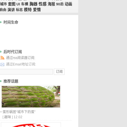
胸器
性感
套图
海报
动画
城市
UI
车模
90后
演讲
模特
爱情
自由
标志
时间生命
后时代订阅
通过rss阅读器订阅:
通过Email地址订阅:
推荐话题
蛋形蜗居“城市下的蛋”
[
趣味
]
12.02