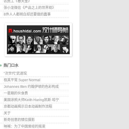
农民工《春天里》
张小龙微信《产品之上的世界观》
8件人人都明白却还要做的蠢事
热门口水
“次世代”武道馆
极其平常 Super Normal
Johannes Itten 约翰伊顿的色彩构成
一星期的伙食费
美国涂鸦大师Keith Haring凯斯·哈宁
京都动画揭示日本动画制作流程
关于
新奇创意的错位摄影
呐喊：为了中国曾经的摇滚