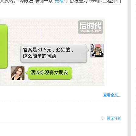
人疯转，“障眼法”瞒倒一众“
光棍
”，更被誉为“99%的工程师们
查看全文…
暂无评论