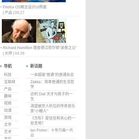
Firefox OS概念设计UI界面
[
产品
]
09.27
Richard Hamilton 理查德汉密尔顿“波普之父”
[
大师
]
04.28
导航
新话题
科技
一本超级“普通”的普通杂志
互联网
Zakka：简单普通的生活哲
学
产品
达利 Dali 天才与疯子的一
趣味
生
视频
渴望被世人听见的传奇音乐
动漫
家“小糖人”
游戏
《方形》是信任和关心的一
处圣地？
文学
Ian Fisher：十年只画一片
艺术
云