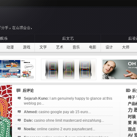
动漫
游戏
文学
艺术
音乐
电影
设计
大师
后评论
后
椅子
Sejarah Kuno:
I am genuinely happy to glance at this
weblog po...
产品
力
Ahmed:
casino google pay ab 15 euro...
时装
Dale:
casino ohne limit mastercard einzahlung...
爱
商
Noelia:
online casino 2 euro paysafecard...
观点
AV