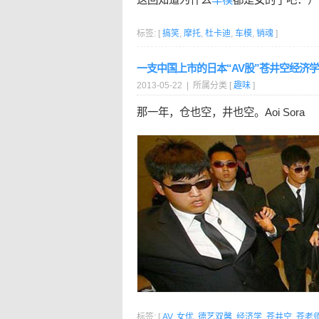
标签: [
搞笑
,
摩托
,
杜卡迪
,
车模
,
销魂
]
一支中国上市的日本“AV股”苍井空经济学
2013-05-22 | 所属分类 [
趣味
]
那一年，仓也空，井也空。Aoi Sora
标签: [
AV
,
女优
,
德艺双馨
,
经济学
,
苍井空
,
苍老