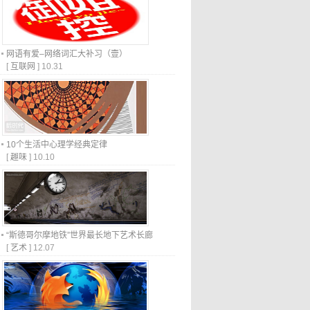
网语有爱–网络词汇大补习（壹）
[
互联网
]
10.31
10个生活中心理学经典定律
[
趣味
]
10.10
“斯德哥尔摩地铁”世界最长地下艺术长廊
[
艺术
]
12.07