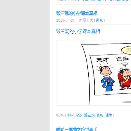
毁三观的小学课本真相
2013-04-24 | 所属分类 [
趣味
]
毁三观
的
小学
课本
真相
标签: [
小学
,
常识
,
毁三观
,
真相
,
课本
]
嘻哈三部曲之绝世高手