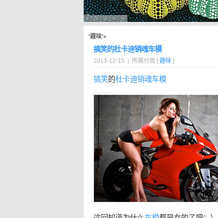
‘趣味’»
搞笑的杜卡迪销魂车模
2013-12-15 | 所属分类 [
趣味
]
搞笑
的
杜卡迪
销魂
车模
这回知道为什么
车模
都是女的了吧：）