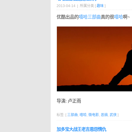
2013-04-14 | 所属分类 [
趣味
]
优酷出品的
嘻哈
三部曲
真的很
嘻哈
啊~
导演: 卢正雨
标签: [
三部曲
,
嘻哈
,
微电影
,
恶搞
,
武侠
]
加多宝大战王老吉恩怨情仇