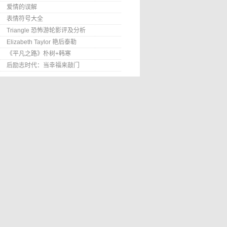
爱情的误解
表情符号大全
Triangle 恐怖游轮影评及分析
Elizabeth Taylor 艳后泰勒
《平凡之路》朴树+韩寒
后励志时代：当幸福来敲门