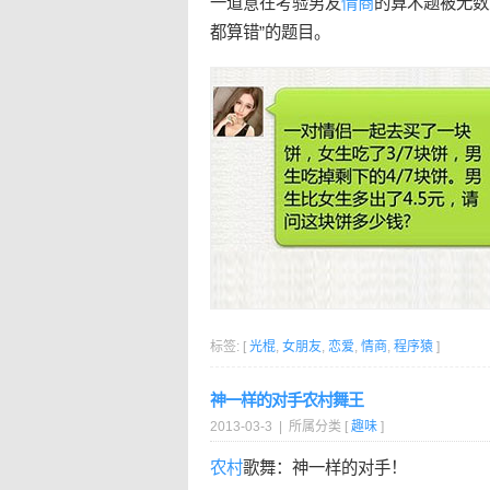
一道意在考验男友
情商
的算术题被无数
都算错”的题目。
标签: [
光棍
,
女朋友
,
恋爱
,
情商
,
程序猿
]
神一样的对手农村舞王
2013-03-3 | 所属分类 [
趣味
]
农村
歌舞：神一样的对手！