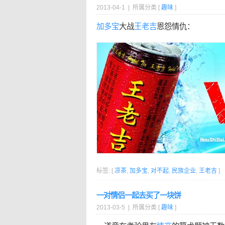
2013-04-1 | 所属分类 [
趣味
]
加多宝
大战
王老吉
恩怨情仇：
标签: [
凉茶
,
加多宝
,
对不起
,
民族企业
,
王老吉
]
一对情侣一起去买了一块饼
2013-03-5 | 所属分类 [
趣味
]