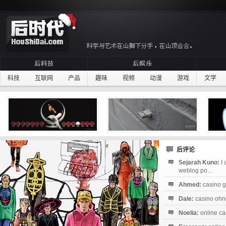
科技
互联网
产品
趣味
视频
动漫
游戏
文学
后评论
Sejarah Kuno:
I
weblog po...
Ahmed:
casino g
Dale:
casino ohne
Noelia:
online ca