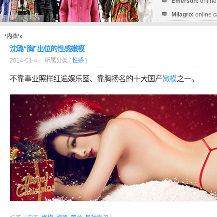
Emerson:
online
Milagro:
online c
Esperanza:
sofo
startguthaben...
‘内衣’»
沈璐“胸”出位的性感嫩模
2014-01-4 | 所属分类 [
性感
]
不靠事业照样红遍娱乐圈、靠胸扬名的十大国产
嫩模
之一。