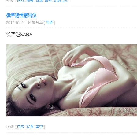
标签: [
内衣
,
嫩模
,
胸器
,
蕾丝
,
足球宝贝
]
侯芊浥性感出位
2012-01-2 | 所属分类 [
性感
]
侯芊浥SARA
标签: [
内衣
,
写真
,
美空
]