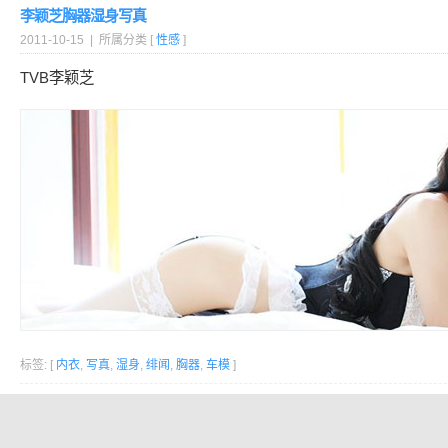
李颖芝胸器湿身写真
2011-10-15 | 所属分类 [
性感
]
TVB李颖芝
标签: [
内衣
,
写真
,
湿身
,
绯闻
,
胸器
,
车模
]