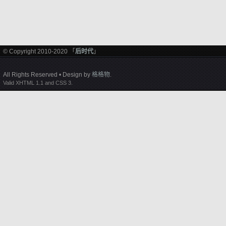
© Copyright 2010-2020 「
后时代
」
All Rights Reserved • Design by
格格物
.
Valid XHTML 1.1 and CSS 3.