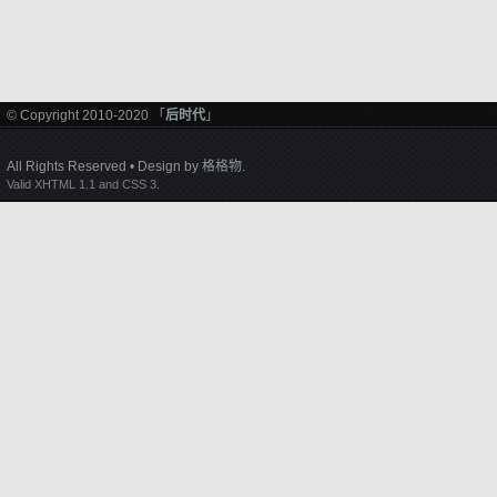
© Copyright 2010-2020 「
后时代
」
All Rights Reserved • Design by
格格物
.
Valid XHTML 1.1 and CSS 3.