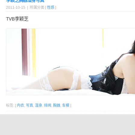
李颖芝胸器湿身写真
2011-10-15 | 所属分类 [
性感
]
TVB李颖芝
标签: [
内衣
,
写真
,
湿身
,
绯闻
,
胸器
,
车模
]