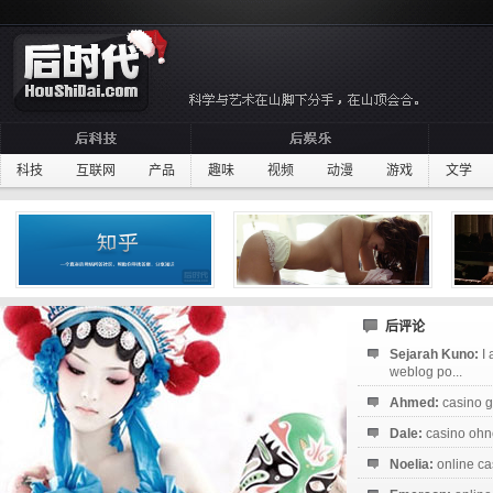
科技
互联网
产品
趣味
视频
动漫
游戏
文学
后评论
Sejarah Kuno:
I
weblog po...
Ahmed:
casino g
Dale:
casino ohne
Noelia:
online ca