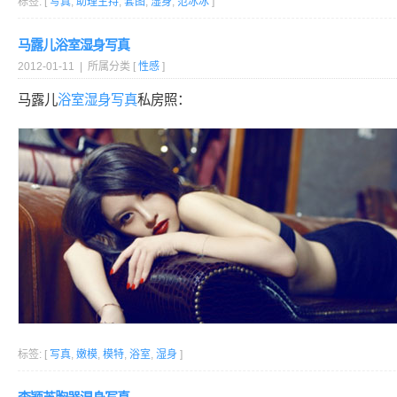
标签: [
写真
,
助理主持
,
套图
,
湿身
,
范冰冰
]
马露儿浴室湿身写真
2012-01-11 | 所属分类 [
性感
]
马露儿
浴室
湿身
写真
私房照：
标签: [
写真
,
嫩模
,
模特
,
浴室
,
湿身
]