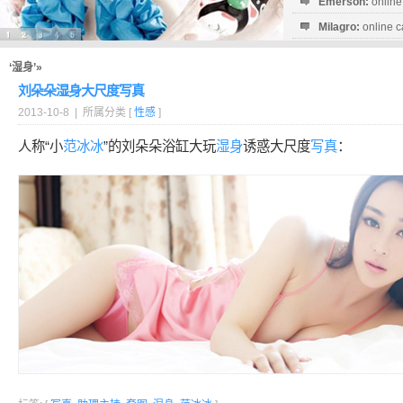
Emerson:
online
Milagro:
online c
Esperanza:
sofo
startguthaben...
‘湿身’»
刘朵朵湿身大尺度写真
2013-10-8 | 所属分类 [
性感
]
人称“小
范冰冰
”的刘朵朵浴缸大玩
湿身
诱惑大尺度
写真
：