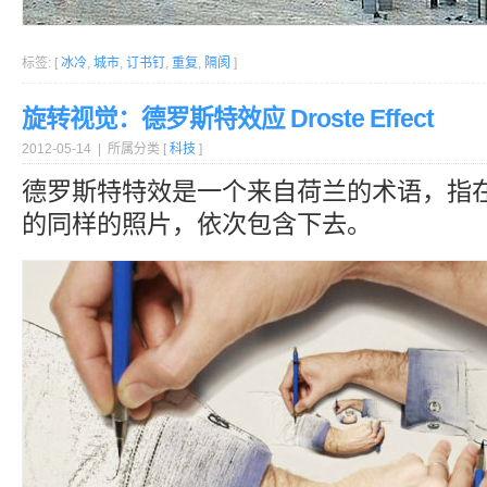
标签: [
冰冷
,
城市
,
订书钉
,
重复
,
隔阂
]
旋转视觉：德罗斯特效应 Droste Effect
2012-05-14 | 所属分类 [
科技
]
德罗斯特特效是一个来自荷兰的术语，指
的同样的照片，依次包含下去。