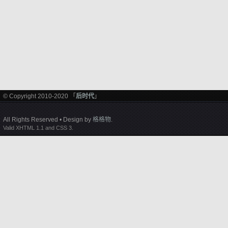
© Copyright 2010-2020 「
后时代
」
All Rights Reserved • Design by
格格物
.
Valid XHTML 1.1 and CSS 3.