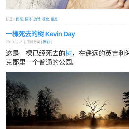
标签: [
图案
,
循环
,
旋转
,
视觉
,
重复
]
一棵死去的树 Kevin Day
2010-11-2 | 所属分类 [
摄影
]
这是一棵已经死去的
树
，在遥远的英吉利
克郡里一个普通的公园。