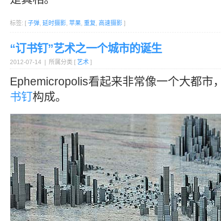
标签: [
子弹
,
延时摄影
,
苹果
,
重复
,
高速摄影
]
“订书钉”艺术之一个城市的诞生
2012-07-14 | 所属分类 [
艺术
]
Ephemicropolis看起来非常像一个大
书钉
构成。