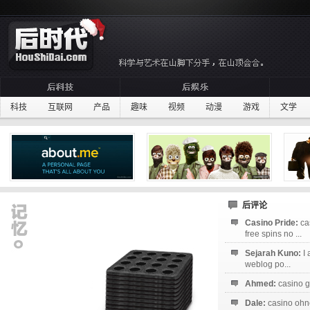
科技
互联网
产品
趣味
视频
动漫
游戏
文学
后评论
Casino Pride:
ca
free spins no ...
Sejarah Kuno:
I
weblog po...
Ahmed:
casino g
Dale:
casino ohne