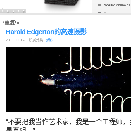
Noelia:
online ca
Emerson:
online
Milagro:
online c
‘重复’»
Harold Edgerton的高速摄影
2017-11-14 | 所属分类 [
摄影
]
“不要把我当作艺术家，我是一个工程师，
是真相。”