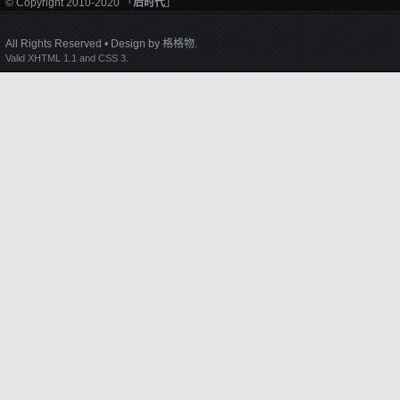
© Copyright 2010-2020 「
后时代
」
All Rights Reserved • Design by
格格物
.
Valid XHTML 1.1 and CSS 3.