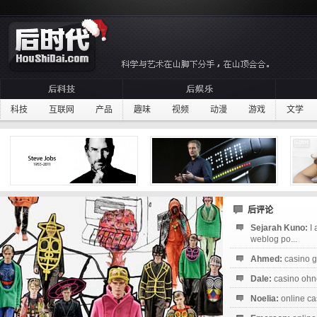
科技
互联网
产品
趣味
视频
动漫
游戏
文学
后评论
Sejarah Kuno:
I
weblog po...
Ahmed:
casino g
Dale:
casino ohne
Noelia:
online ca