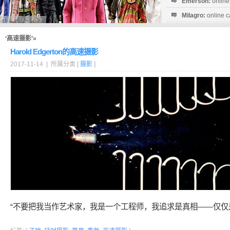
Emerson:
online
Milagro:
online c
Esperanza:
sofo
startguthaben...
‘高速摄影’»
Harold Edgerton的高速摄影
2017-11-14 | 所属分类 [
摄影
]
“不要把我当作艺术家，我是一个工程师，我追求是真相――仅仅