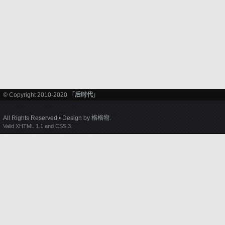
© Copyright 2010-2020 「
后时代
」
All Rights Reserved • Design by
格格物
.
Valid XHTML 1.1 and CSS 3.