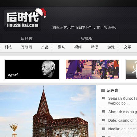
科技
互联网
产品
趣味
视频
动漫
游戏
文学
后评论
Sejarah Kuno:
I
weblog po...
Ahmed:
casino g
Dale:
casino ohne
Noelia:
online ca