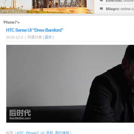
Emerson:
online
Milagro:
online c
Esperanza:
sofo
startguthaben...
‘Phone7’»
HTC Sense UI “Drew Bamford”
2010-12-3 | 所属分类 [
设计
]
标签: [
HTC
,
Phone7
,
UI
,
手机
,
用户体验
]