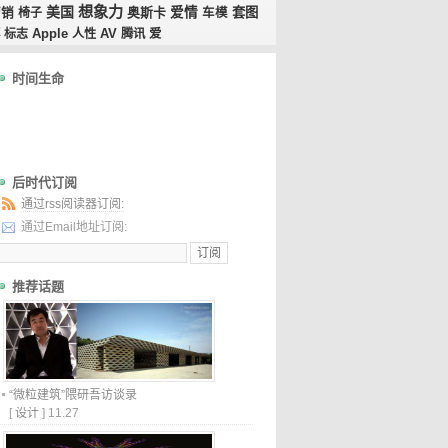
想象力
美国
奥斯卡
爱情
套图
营销
椅子
车模
AV
标志
Apple
人性
腾讯
爱
时间生命
后时代订阅
通过rss阅读器订阅:
通过Email地址订阅:
推荐话题
“微粒建筑”隈研吾访谈录
[
设计
]
11.27