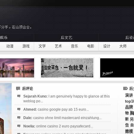
动漫
游戏
文学
艺术
音乐
电影
设计
大师
后评论
后
演讲
Sejarah Kuno:
I am genuinely happy to glance at this
weblog po...
top1
品牌
Ahmed:
casino google pay ab 15 euro...
胸
物
Dale:
casino ohne limit mastercard einzahlung...
新
另
告
自
Noelia:
online casino 2 euro paysafecard...
嫩模