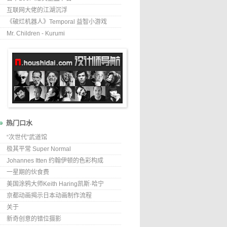
互联网大佬的江湖沉浮
《破烂机器人》Temporal 益智小游戏
Mr. Children - Kurumi
热门口水
“次世代”武道馆
极其平常 Super Normal
Johannes Itten 约翰伊顿的色彩构成
一星期的伙食费
美国涂鸦大师Keith Haring凯斯·哈宁
京都动画揭示日本动画制作流程
关于
新奇创意的错位摄影