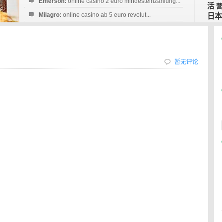
Emerson:
online casino 2 euro mindesteinzahlung...
活
Milagro:
online casino ab 5 euro revolut...
日本
Esperanza:
sofortüberweisung casino
startguthaben...
暂无评论