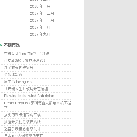
2018 年一月
2017 年十二月
2017 年十一月
2017 年十月
2017 年九月
不期而遇
有机设计“Leaf Tie”叶子领结
可旋转360度窗户概念设计
领子衣架优雅家居
范冰冰写真
周韦彤 loving cica
《玫瑰人生》玫瑰开在废墟上
Blowing in the wind Bob dylan
Henry Dreyfuss 亨利德雷夫斯与人机工程
学
搞笑的杜卡迪销魂车模
插座开关创意装饰贴纸
迷宫手表概念创意设计
日本100人爆笑整蛊节目