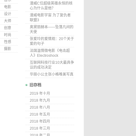
音乐
漫威C位超级英雄永恒的核
电影
心为什么是他？
设计
漫威电影宇宙 为了复仇者
联盟3
大师
奥黛丽赫本——坠落凡间的
创意
天使
时尚
张爱玲的爱情观：20个关于
性感
爱的句子
摄影
法国温情微电影《电击超
人》Electroshock
互联网科技行业10大最具争
议的成功决定
华丽小公主张小格唯美写真
旧存档
2019 年十月
2018 年九月
2018 年八月
2018 年五月
2018 年四月
2018 年三月
2018 年二月