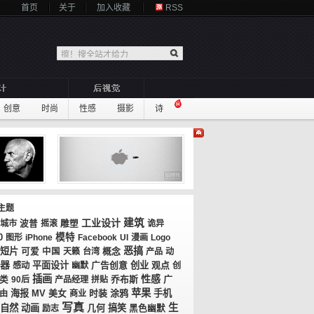
首页
关于
加入收藏
RSS
创意
时尚
性感
摄影
诗
主题
工业设计
建筑
城市
波普
摇滚
雕塑
诡异
0
模特
图形
iPhone
Facebook
UI
漫画
Logo
恶搞
短片
概念
可爱
中国
天籁
台湾
产品
动
器
平面设计
广告创意
创业
观点
感动
幽默
创
插画
性感
乔布斯
广
类
90后
产品经理
拼贴
苹果
海报
MV
美女
时装
涂鸦
手机
由
商业
写真
生
自然
动画
几何
搞笑
励志
黑色幽默