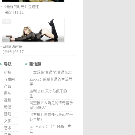
《最好的时光》是过往
[
电影
]
11.11
Erika Jayne
[
性感
]
08.17
导航
新话题
科技
一本超级“普通”的普通杂志
互联网
Zakka：简单普通的生活哲
学
产品
达利 Dali 天才与疯子的一
趣味
生
视频
渴望被世人听见的传奇音乐
动漫
家“小糖人”
游戏
《方形》是信任和关心的一
处圣地？
文学
Ian Fisher：十年只画一片
艺术
云