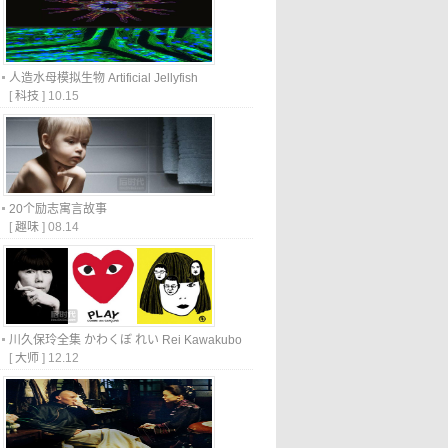
人造水母模拟生物 Artificial Jellyfish
[
科技
]
10.15
20个励志寓言故事
[
趣味
]
08.14
川久保玲全集 かわくぼ れい Rei Kawakubo
[
大师
]
12.12