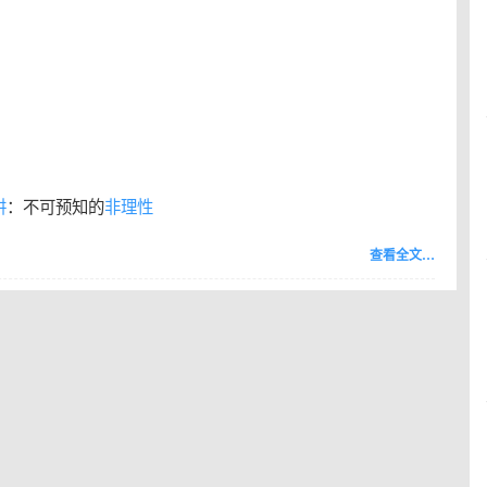
讲
：不可预知的
非理性
查看全文…