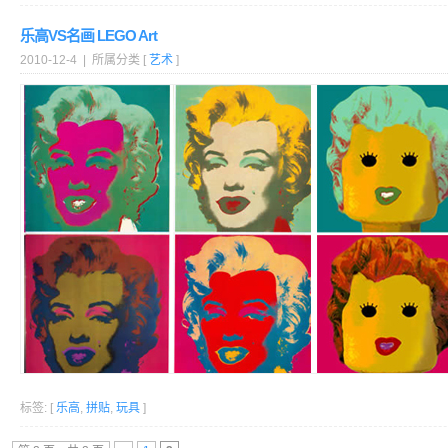
乐高VS名画 LEGO Art
2010-12-4 | 所属分类 [
艺术
]
标签: [
乐高
,
拼贴
,
玩具
]