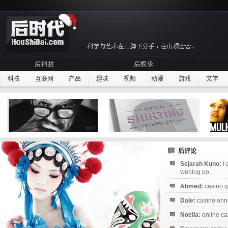
科技
互联网
产品
趣味
视频
动漫
游戏
文学
后评论
Sejarah Kuno:
I
weblog po...
Ahmed:
casino g
Dale:
casino ohne
Noelia:
online ca