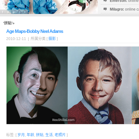
Emerson:
online
Milagro:
online c
Esperanza:
sofo
startguthaben...
‘拼贴’»
Age Maps-Bobby Neel Adams
2010-12-11 | 所属分类 [
摄影
]
标签: [
岁月
,
年龄
,
拼贴
,
生活
,
老照片
]