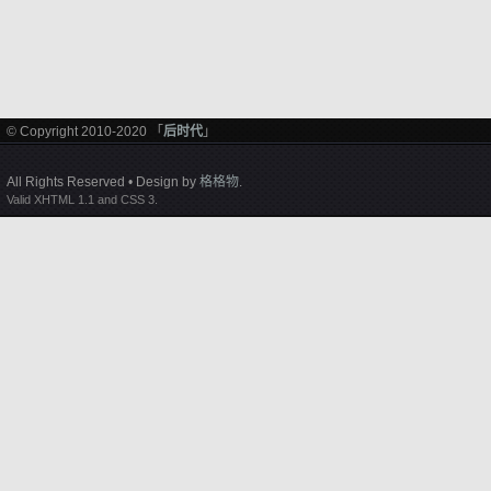
© Copyright 2010-2020 「
后时代
」
All Rights Reserved • Design by
格格物
.
Valid XHTML 1.1 and CSS 3.