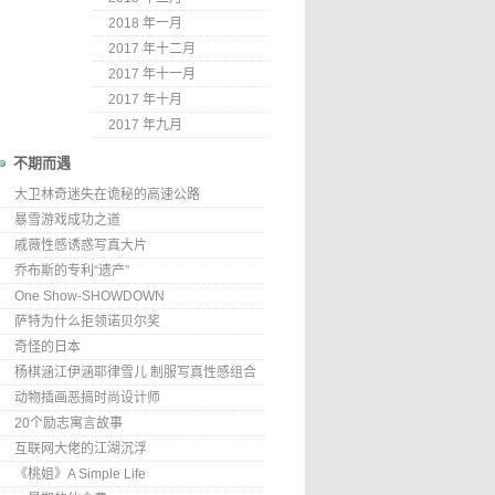
2018 年一月
2017 年十二月
2017 年十一月
2017 年十月
2017 年九月
不期而遇
大卫林奇迷失在诡秘的高速公路
暴雪游戏成功之道
戚薇性感诱惑写真大片
乔布斯的专利“遗产”
One Show-SHOWDOWN
萨特为什么拒领诺贝尔奖
奇怪的日本
杨棋涵江伊涵耶律雪儿 制服写真性感组合
动物插画恶搞时尚设计师
20个励志寓言故事
互联网大佬的江湖沉浮
《桃姐》A Simple Life