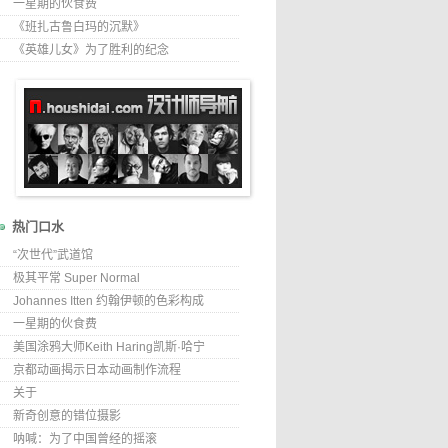
一星期的伙食费
《班扎古鲁白玛的沉默》
《英雄儿女》为了胜利的纪念
热门口水
“次世代”武道馆
极其平常 Super Normal
Johannes Itten 约翰伊顿的色彩构成
一星期的伙食费
美国涂鸦大师Keith Haring凯斯·哈宁
京都动画揭示日本动画制作流程
关于
新奇创意的错位摄影
呐喊：为了中国曾经的摇滚