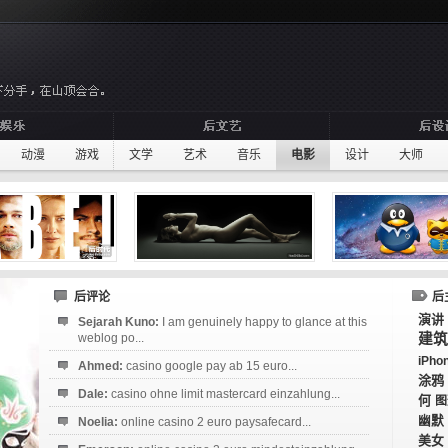
动漫
游戏
文学
艺术
音乐
电影
设计
大师
后评论
后
演讲
Sejarah Kuno:
I am genuinely happy to glance at this
weblog po...
建筑
iPho
Ahmed:
casino google pay ab 15 euro...
涂鸦
Dale:
casino ohne limit mastercard einzahlung...
何
图
幽默
Noelia:
online casino 2 euro paysafecard...
美女