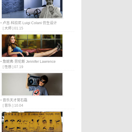
卢吉·科拉尼 Luigi Colani 仿生设计
[
大师
]
01.15
詹妮弗·劳伦斯 Jennifer Lawrence
[
性感
]
07.19
音乐天才常石磊
[
音乐
]
10.04