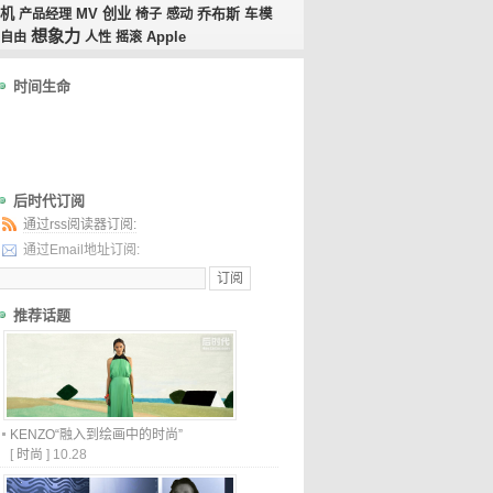
机
MV
创业
乔布斯
产品经理
椅子
感动
车模
想象力
自由
人性
摇滚
Apple
时间生命
后时代订阅
通过rss阅读器订阅:
通过Email地址订阅:
推荐话题
KENZO“融入到绘画中的时尚”
[
时尚
]
10.28