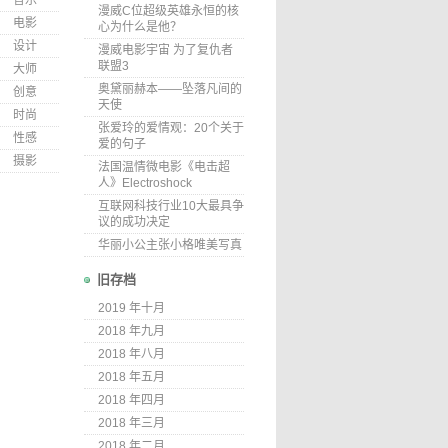
音乐
漫威C位超级英雄永恒的核
电影
心为什么是他？
设计
漫威电影宇宙 为了复仇者
联盟3
大师
奥黛丽赫本——坠落凡间的
创意
天使
时尚
张爱玲的爱情观：20个关于
性感
爱的句子
摄影
法国温情微电影《电击超
人》Electroshock
互联网科技行业10大最具争
议的成功决定
华丽小公主张小格唯美写真
旧存档
2019 年十月
2018 年九月
2018 年八月
2018 年五月
2018 年四月
2018 年三月
2018 年二月