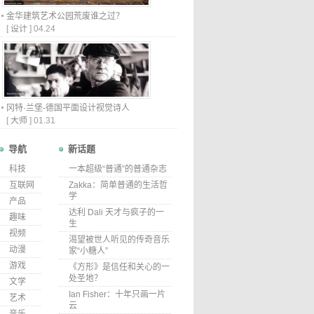
金华建筑艺术公园荒废谁之过？
[
设计
]
04.24
冈特·兰堡-德国平面设计视觉诗人
[
大师
]
01.31
导航
新话题
科技
一本超级“普通”的普通杂志
互联网
Zakka：简单普通的生活哲
学
产品
达利 Dali 天才与疯子的一
趣味
生
视频
渴望被世人听见的传奇音乐
动漫
家“小糖人”
游戏
《方形》是信任和关心的一
处圣地？
文学
Ian Fisher：十年只画一片
艺术
云