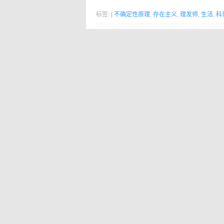
标签: [
不确定性原理
,
存在主义
,
理发师
,
生活
,
科