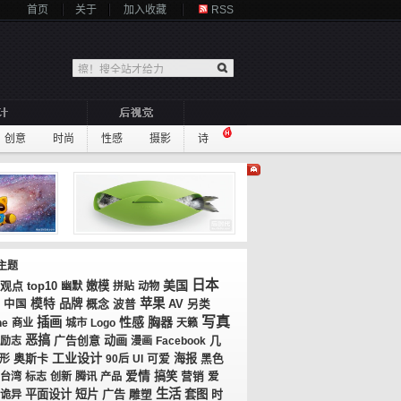
首页
关于
加入收藏
RSS
创意
时尚
性感
摄影
诗
主题
日本
美国
观点
top10
嫩模
幽默
拼贴
动物
苹果
模特
品牌
概念
AV
中国
波普
另类
写真
插画
性感
胸器
ne
商业
城市
Logo
天籁
恶搞
广告创意
动画
几
励志
漫画
Facebook
工业设计
奥斯卡
海报
形
90后
UI
可爱
黑色
爱情
搞笑
台湾
标志
创新
腾讯
产品
营销
爱
生活
平面设计
短片
广告
套图
时
诡异
雕塑