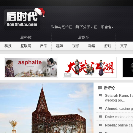
科技
互联网
产品
趣味
视频
动漫
游戏
文学
后评论
Sejarah Kuno:
I
weblog po...
Ahmed:
casino g
Dale:
casino ohne
Noelia:
online ca