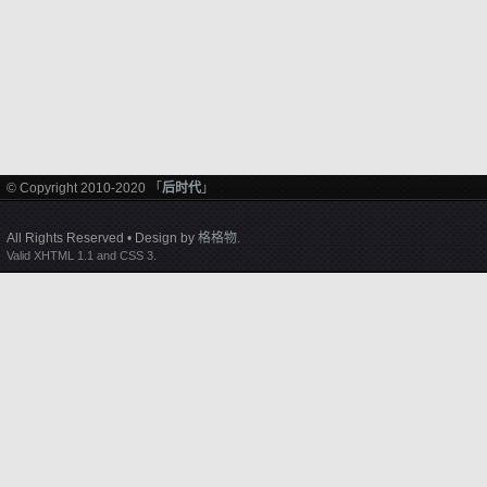
© Copyright 2010-2020 「
后时代
」
All Rights Reserved • Design by
格格物
.
Valid XHTML 1.1 and CSS 3.