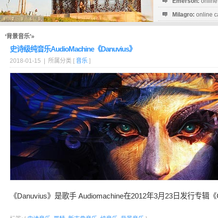
Emerson:
online
Milagro:
online c
Esperanza:
sofo
startguthaben...
‘背景音乐’»
史诗级纯音乐AudioMachine《Danuvius》
2018-01-15 | 所属分类 [
音乐
]
《Danuvius》是歌手 Audiomachine在2012年3月23日发行专辑