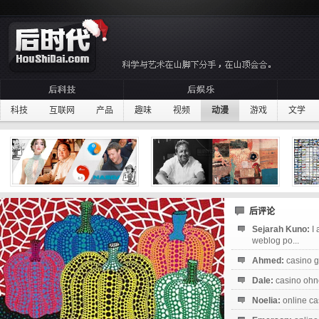
科技
互联网
产品
趣味
视频
动漫
游戏
文学
后评论
Sejarah Kuno:
I
weblog po...
Ahmed:
casino g
Dale:
casino ohne
Noelia:
online ca