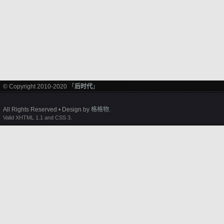
© Copyright 2010-2020 「
后时代
」
All Rights Reserved • Design by
格格物
.
Valid XHTML 1.1 and CSS 3.