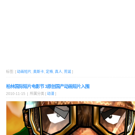
标签: [
动画短片
,
奥斯卡
,
定格
,
真人
,
荒诞
]
柏林国际短片电影节 3原创国产动画短片入围
2010-11-15 | 所属分类 [
动漫
]