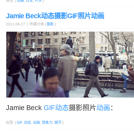
标签: [
动画
,
日本
,
片头
]
Jamie Beck动态摄影GIF照片动画
2011-08-27 | 所属分类 [
摄影
]
Jamie Beck
GIF
动态
摄影照片
动画
：
标签: [
GIF
,
动态
,
动画
,
想象力
,
细节
]