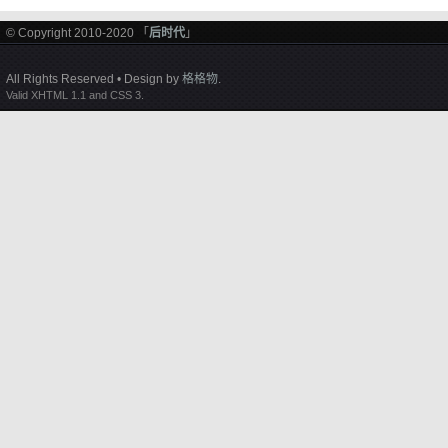
© Copyright 2010-2020 「
后时代
」
All Rights Reserved • Design by
格格物
.
Valid XHTML 1.1 and CSS 3.