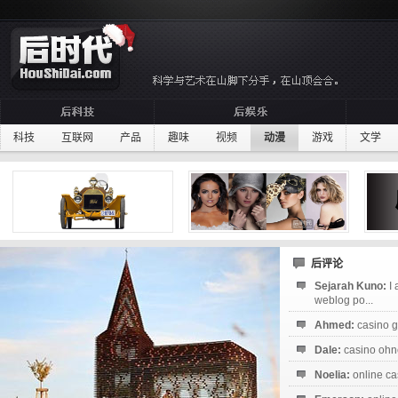
科技
互联网
产品
趣味
视频
动漫
游戏
文学
后评论
Sejarah Kuno:
I
weblog po...
Ahmed:
casino g
Dale:
casino ohne
Noelia:
online ca