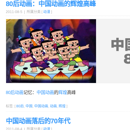
80后动画：中国动画的辉煌高峰
2011-08-5 | 所属分类 [
动漫
]
80后
动画
记忆：
中国
动画
的
辉煌
高峰
标签: [
80后
,
中国
,
中国动画
,
动画
,
辉煌
]
中国动画落后的70年代
2011-08-4 | 所属分类 [
动漫
]