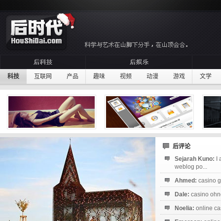
科技
互联网
产品
趣味
视频
动漫
游戏
文学
后评论
Sejarah Kuno:
I
weblog po...
Ahmed:
casino g
Dale:
casino ohne
Noelia:
online ca