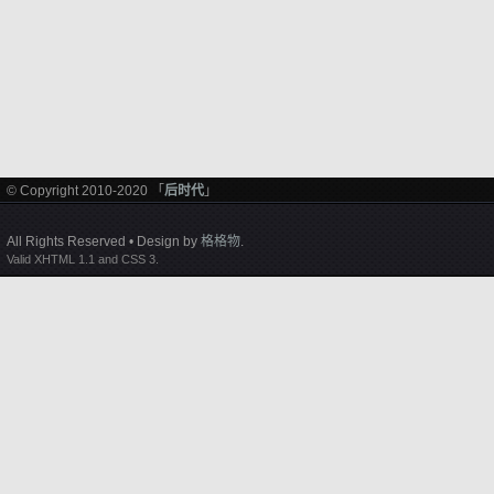
© Copyright 2010-2020 「
后时代
」
All Rights Reserved • Design by
格格物
.
Valid XHTML 1.1 and CSS 3.