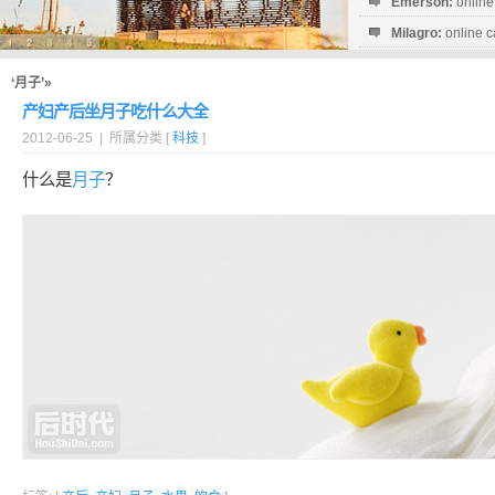
Emerson:
online
Milagro:
online c
Esperanza:
sofo
startguthaben...
‘月子’»
产妇产后坐月子吃什么大全
2012-06-25 | 所属分类 [
科技
]
什么是
月子
？