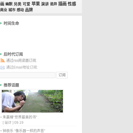
苹果
插画
性感
动画
演讲
幽默
另类
可爱
诡异
品牌
商业
城市
感动
时间生命
后时代订阅
通过rss阅读器订阅:
通过Email地址订阅:
推荐话题
朱赢椿“世界最美的书”
[
设计
]
09.19
钟辰乐 “像乐器一样的声音”