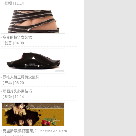
[
视频
]
11.14
多变的拉链女装裙
[
创意
]
04.08
罗技人机工程概念鼠标
[
产品
]
06.20
动画片头必用技巧
[
视频
]
11.14
克里斯蒂娜·阿奎莱拉 Christina Aguilera