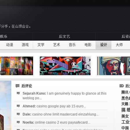
动漫
游戏
文学
艺术
音乐
电影
设计
大师
后评论
后
腾讯
Sejarah Kuno:
I am genuinely happy to glance at this
weblog po...
黑色
天籁
Ahmed:
casino google pay ab 15 euro...
搞
Dale:
casino ohne limit mastercard einzahlung...
美女
工业
Noelia:
online casino 2 euro paysafecard...
中国