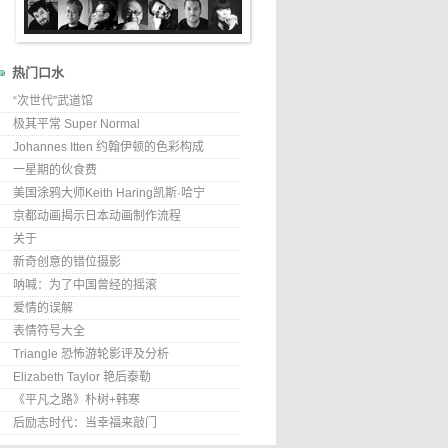
热门口水
“次世代”武道馆
极其平常 Super Normal
Johannes Itten 约翰伊顿的色彩构成
一星期的伙食费
美国涂鸦大师Keith Haring凯斯·哈宁
京都动画揭示日本动画制作流程
关于
新奇创意的错位摄影
呐喊：为了中国曾经的摇滚
爱情的误解
表情符号大全
Triangle 恐怖游轮影评及分析
Elizabeth Taylor 艳后泰勒
《平凡之路》朴树+韩寒
后励志时代：当幸福来敲门