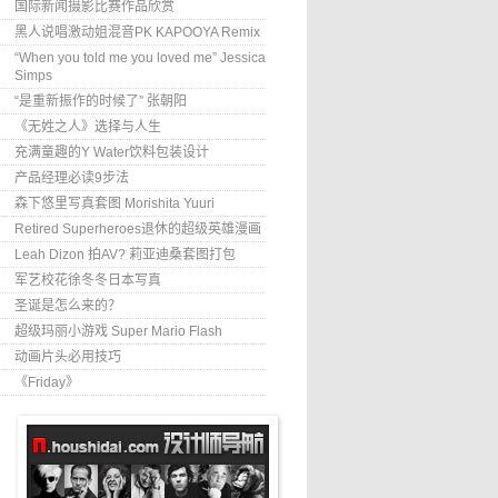
国际新闻摄影比赛作品欣赏
黑人说唱激动姐混音PK KAPOOYA Remix
“When you told me you loved me” Jessica
Simps
“是重新振作的时候了” 张朝阳
《无姓之人》选择与人生
充满童趣的Y Water饮料包装设计
产品经理必读9步法
森下悠里写真套图 Morishita Yuuri
Retired Superheroes退休的超级英雄漫画
Leah Dizon 拍AV? 莉亚迪桑套图打包
军艺校花徐冬冬日本写真
圣诞是怎么来的？
超级玛丽小游戏 Super Mario Flash
动画片头必用技巧
《Friday》