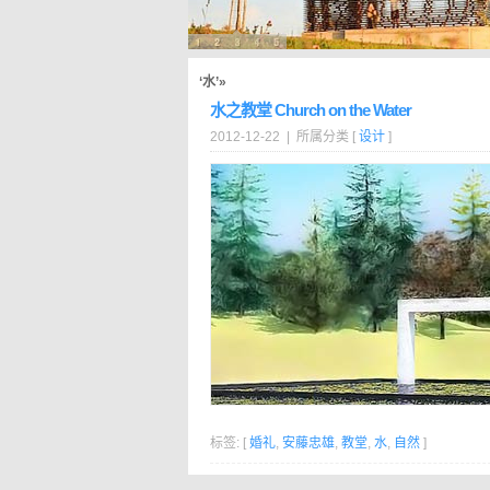
‘水’»
水之教堂 Church on the Water
2012-12-22 | 所属分类 [
设计
]
标签: [
婚礼
,
安藤忠雄
,
教堂
,
水
,
自然
]