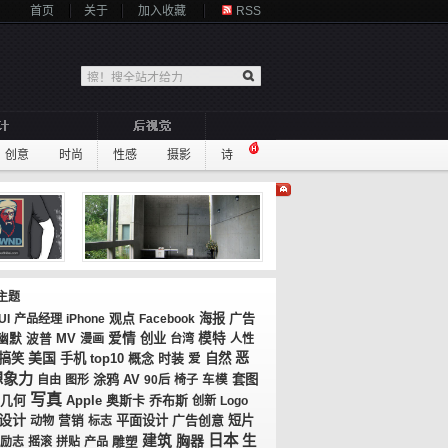
首页
关于
加入收藏
RSS
创意
时尚
性感
摄影
诗
主题
观点
海报
广告
UI
产品经理
iPhone
Facebook
MV
爱情
创业
模特
幽默
波普
漫画
台湾
人性
美国
恶
搞笑
手机
top10
概念
时装
自然
爱
想象力
涂鸦
AV
套图
自由
图形
90后
椅子
车模
写真
几何
奥斯卡
乔布斯
Apple
创新
Logo
设计
平面设计
广告创意
短片
动物
营销
标志
日本
建筑
胸器
生
励志
摇滚
拼贴
产品
雕塑