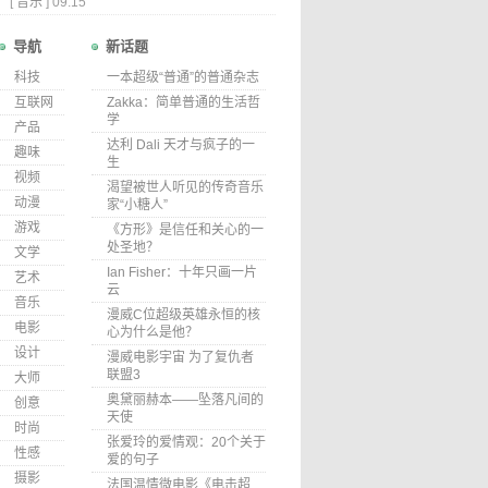
[
音乐
]
09.15
导航
新话题
科技
一本超级“普通”的普通杂志
互联网
Zakka：简单普通的生活哲
学
产品
达利 Dali 天才与疯子的一
趣味
生
视频
渴望被世人听见的传奇音乐
动漫
家“小糖人”
游戏
《方形》是信任和关心的一
处圣地？
文学
Ian Fisher：十年只画一片
艺术
云
音乐
漫威C位超级英雄永恒的核
电影
心为什么是他？
设计
漫威电影宇宙 为了复仇者
联盟3
大师
奥黛丽赫本——坠落凡间的
创意
天使
时尚
张爱玲的爱情观：20个关于
性感
爱的句子
摄影
法国温情微电影《电击超