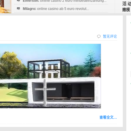
Emerson:
online casino 2 euro mindesteinzahlung...
活
Milagro:
online casino ab 5 euro revolut...
嫩模
Esperanza:
sofortüberweisung casino
startguthaben...
暂无评论
查看全文…