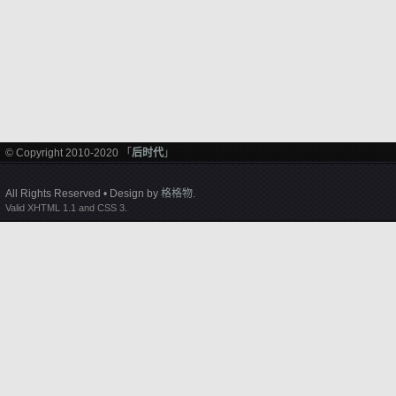
© Copyright 2010-2020 「
后时代
」
All Rights Reserved • Design by
格格物
.
Valid XHTML 1.1 and CSS 3.