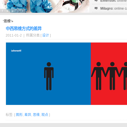
Emerson:
online
Milagro:
online c
Esperanza:
sofo
startguthaben...
‘思维’»
中西思维方式的差异
2011-01-2 | 所属分类 [
设计
]
标签: [
图形
,
差异
,
思维
,
观点
]