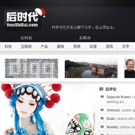
科技
互联网
产品
趣味
视频
动漫
游戏
文学
后评论
Sejarah Kuno:
I
weblog po...
Ahmed:
casino g
Dale:
casino ohne
Noelia:
online ca