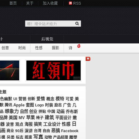
首页
关于
加入收藏
RSS
创意
时尚
性感
摄影
诗
主题
爱情
概念
模特
美
色幽默
UI
营销
创新
可爱
套图
时装
广告
几
默
腾讯
Apple
Logo
励志
想象力
自然
创业
动画
乔布斯
品
拼贴
中国
美国
苹果
建筑
品牌
MV
平面设计
嫩
椅子
日
胸器
工业设计
性感
观点
海报
搞笑
波普
插画
恶搞
演讲
商业
90后
台湾
自由
Facebook
写真
车模
另类
标志
摇滚
动物
产品经理
雕塑