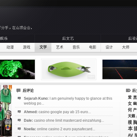
动漫
游戏
文学
艺术
音乐
电影
设计
大师
后评论
后
爱
黑
Sejarah Kuno:
I am genuinely happy to glance at this
weblog po...
女
幽
何
产
Ahmed:
casino google pay ab 15 euro...
天籁
Dale:
casino ohne limit mastercard einzahlung...
模
本
Noelia:
online casino 2 euro paysafecard...
AV