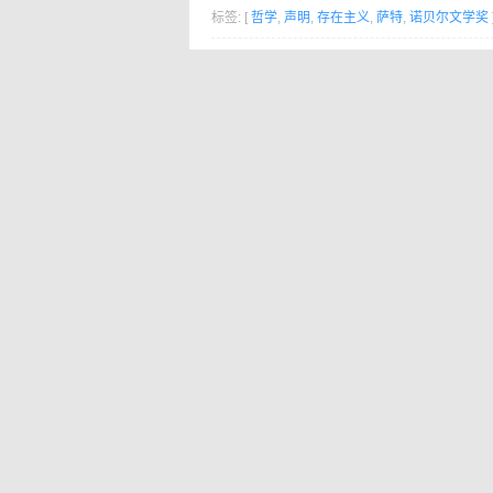
标签: [
哲学
,
声明
,
存在主义
,
萨特
,
诺贝尔文学奖