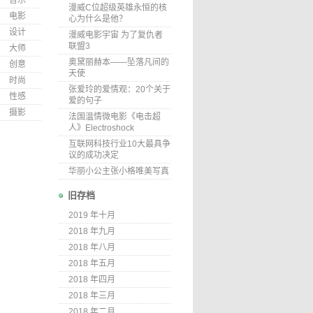
音乐
漫威C位超级英雄永恒的核
电影
心为什么是他？
设计
漫威电影宇宙 为了复仇者
联盟3
大师
奥黛丽赫本——坠落凡间的
创意
天使
时尚
张爱玲的爱情观：20个关于
性感
爱的句子
摄影
法国温情微电影《电击超
人》Electroshock
互联网科技行业10大最具争
议的成功决定
华丽小公主张小格唯美写真
旧存档
2019 年十月
2018 年九月
2018 年八月
2018 年五月
2018 年四月
2018 年三月
2018 年二月