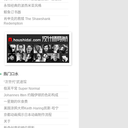
永恒经典的波西米亚风格
鲸鱼订书器
肖申克的救赎 The Shawshank
Redemption
热门口水
“次世代”武道馆
极其平常 Super Normal
Johannes Itten 约翰伊顿的色彩构成
一星期的伙食费
美国涂鸦大师Keith Haring凯斯·哈宁
京都动画揭示日本动画制作流程
关于