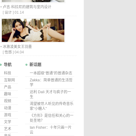
卢吉·科拉尼的建筑与室内设计
[
设计
]
01.14
冰激凌美女王羽墨
[
性感
]
04.04
导航
新话题
科技
一本超级“普通”的普通杂志
互联网
Zakka：简单普通的生活哲
学
产品
达利 Dali 天才与疯子的一
趣味
生
视频
渴望被世人听见的传奇音乐
动漫
家“小糖人”
游戏
《方形》是信任和关心的一
处圣地？
文学
Ian Fisher：十年只画一片
艺术
云