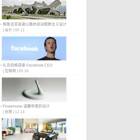
格鲁吉亚高速公路休息站粗野主义设计
[
设计
]
05.11
扎克伯格语录-Facebook CEO
[
互联网
]
05.16
Flowervase 温馨有爱的设计
[
创意
]
12.14