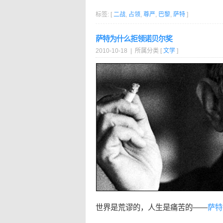
标签: [
二战
,
占领
,
尊严
,
巴黎
,
萨特
]
萨特为什么拒领诺贝尔奖
2010-10-18 | 所属分类 [
文学
]
世界是荒谬的，人生是痛苦的——
萨特