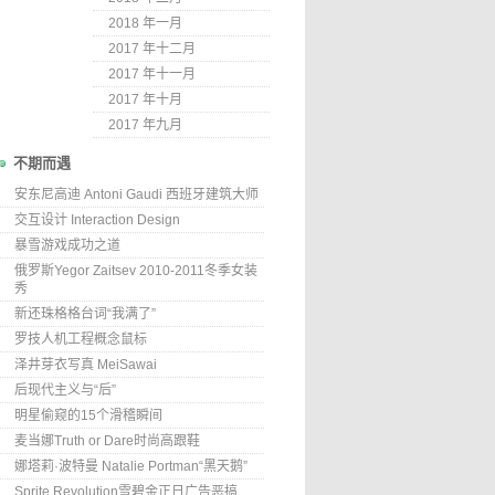
2018 年一月
2017 年十二月
2017 年十一月
2017 年十月
2017 年九月
不期而遇
安东尼高迪 Antoni Gaudi 西班牙建筑大师
交互设计 Interaction Design
暴雪游戏成功之道
俄罗斯Yegor Zaitsev 2010-2011冬季女装
秀
新还珠格格台词“我满了”
罗技人机工程概念鼠标
泽井芽衣写真 MeiSawai
后现代主义与“后”
明星偷窥的15个滑稽瞬间
麦当娜Truth or Dare时尚高跟鞋
娜塔莉·波特曼 Natalie Portman“黑天鹅”
Sprite Revolution雪碧金正日广告恶搞