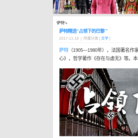
‘萨特’»
萨特精选“占领下的巴黎 ”
2017-11-16 | 所属分类 [
文学
]
萨特
（1905—1980年），法国著
心》，哲学著作《存在与虚无》等。本