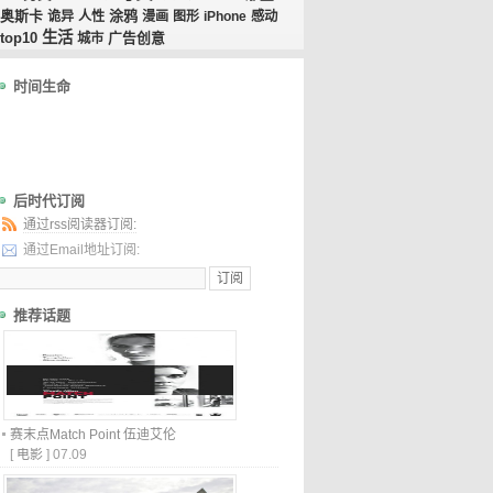
奥斯卡
涂鸦
诡异
人性
漫画
图形
iPhone
感动
生活
top10
广告创意
城市
时间生命
后时代订阅
通过rss阅读器订阅:
通过Email地址订阅:
推荐话题
赛末点Match Point 伍迪艾伦
[
电影
]
07.09