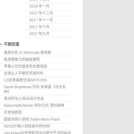
2018 年一月
2017 年十二月
2017 年十一月
2017 年十月
2017 年九月
不期而遇
童颜巨乳 Ai Shinozaki 筱崎爱
极具想象力的抽屉建筑
苹果公司历届发布会邀请函
全球让人不解的荒诞时尚
LG创意画框空调ARTCOOL
Sarah Brightman 莎拉·布莱曼《月光女
神》
草间弥生LV商业设计作品
Giacometti Alberto 阿尔贝托·贾科梅蒂
天堂电影院
超级玛丽小游戏 Super Mario Flash
KENZO“融入到绘画中的时尚”
Jan Kriwol创意摄影作品与数字艺术的结合