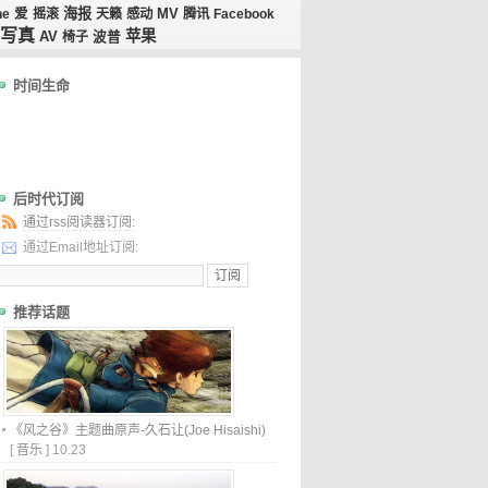
海报
MV
ne
爱
摇滚
天籁
感动
腾讯
Facebook
写真
苹果
AV
椅子
波普
时间生命
后时代订阅
通过rss阅读器订阅:
通过Email地址订阅:
推荐话题
《风之谷》主题曲原声-久石让(Joe Hisaishi)
[
音乐
]
10.23