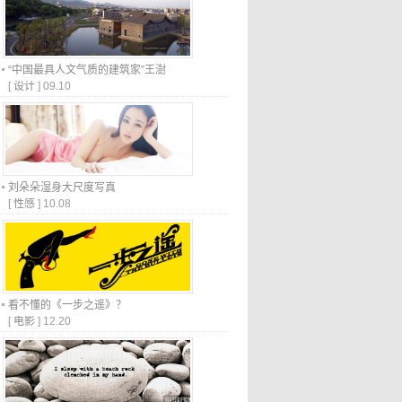
“中国最具人文气质的建筑家”王澍
[
设计
]
09.10
刘朵朵湿身大尺度写真
[
性感
]
10.08
看不懂的《一步之遥》？
[
电影
]
12.20