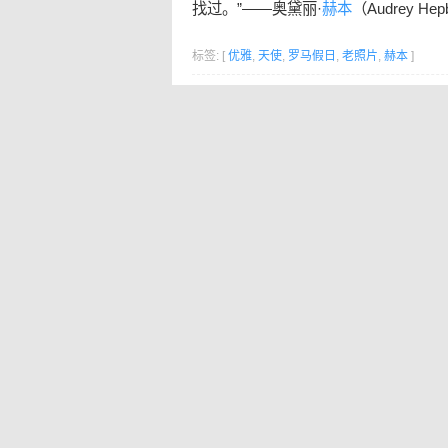
找过。”——奥黛丽·
赫本
（Audrey Hep
标签: [
优雅
,
天使
,
罗马假日
,
老照片
,
赫本
]