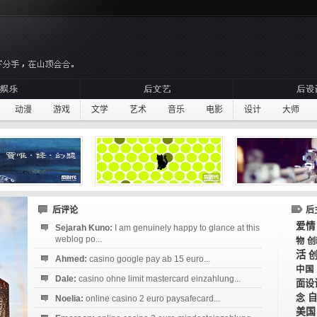
动漫
游戏
文学
艺术
音乐
电影
设计
大师
后评论
后
爱情
Sejarah Kuno:
I am genuinely happy to glance at this
weblog po...
物
创
活
Ahmed:
casino google pay ab 15 euro...
中国
Dale:
casino ohne limit mastercard einzahlung...
面设
念
自
Noelia:
online casino 2 euro paysafecard...
美国