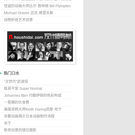
怪诞的动画大师比尔·普林顿 Bill Plympton
Michael Graves 迈克·格里夫斯
动物折纸艺术创意
热门口水
“次世代”武道馆
极其平常 Super Normal
Johannes Itten 约翰伊顿的色彩构成
一星期的伙食费
美国涂鸦大师Keith Haring凯斯·哈宁
京都动画揭示日本动画制作流程
关于
新奇创意的错位摄影