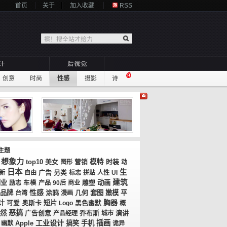
首页
关于
加入收藏
RSS
创意
时尚
性感
摄影
诗
主题
想象力
top10
美女
模特
时装
图形
营销
动
日本
生
广告
新
自由
另类
标志
拼贴
人性
UI
建筑
创业
动画
励志
车模
产品
90后
商业
雕塑
性感
品牌
涂鸦
几何
套图
嫩模
平
台湾
漫画
胸器
计
奥斯卡
短片
概
可爱
Logo
黑色幽默
恶搞
然
广告创意
乔布斯
演讲
产品经理
城市
工业设计
插画
搞笑
手机
幽默
Apple
诡异