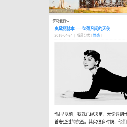
‘罗马假日’»
奥黛丽赫本——坠落凡间的天使
2018-04-24 | 所属分类 [
性感
]
“很早以前，我就已经决定，无论遇到
曾奢望过的东西。其实很多时候，他们