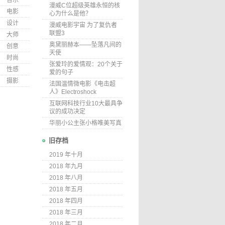
音乐
漫威C位超级英雄永恒的核
电影
心为什么是他？
设计
漫威电影宇宙 为了复仇者
联盟3
大师
奥黛丽赫本——坠落凡间的
创意
天使
时尚
张爱玲的爱情观：20个关于
性感
爱的句子
摄影
法国温情微电影《电击超
人》Electroshock
互联网科技行业10大最具争
议的成功决定
华丽小公主张小格唯美写真
旧存档
2019 年十月
2018 年九月
2018 年八月
2018 年五月
2018 年四月
2018 年三月
2018 年二月