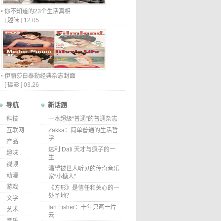
你不知道的23个生活真相
[
趣味
]
12.05
伊丽莎白泰勒经典杂志封面
[
摄影
]
03.26
导航
新话题
科技
一本超级“普通”的普通杂志
互联网
Zakka：简单普通的生活哲
学
产品
达利 Dali 天才与疯子的一
趣味
生
视频
渴望被世人听见的传奇音乐
动漫
家“小糖人”
游戏
《方形》是信任和关心的一
处圣地？
文学
Ian Fisher：十年只画一片
艺术
云