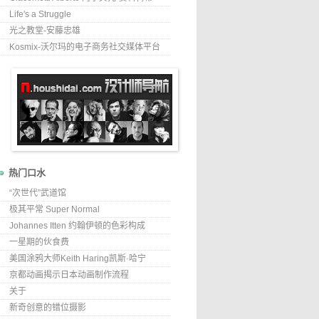
Life's a Struggle
光之教堂-安藤忠雄
Kosmix-沃尔玛的电子商务社交媒体平台
热门口水
“次世代”武道馆
极其平常 Super Normal
Johannes Itten 约翰伊顿的色彩构成
一星期的伙食费
美国涂鸦大师Keith Haring凯斯·哈宁
京都动画揭示日本动画制作流程
关于
新奇创意的错位摄影