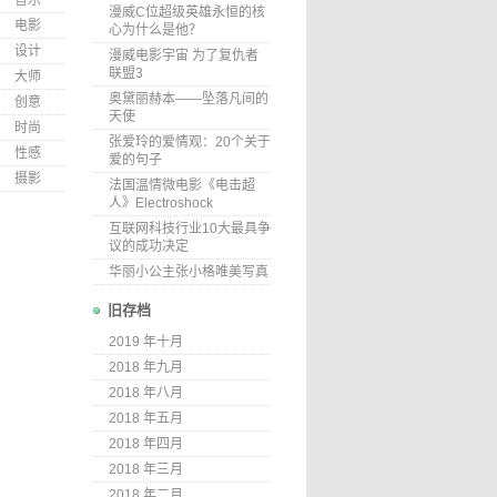
音乐
漫威C位超级英雄永恒的核
电影
心为什么是他？
设计
漫威电影宇宙 为了复仇者
联盟3
大师
奥黛丽赫本——坠落凡间的
创意
天使
时尚
张爱玲的爱情观：20个关于
性感
爱的句子
摄影
法国温情微电影《电击超
人》Electroshock
互联网科技行业10大最具争
议的成功决定
华丽小公主张小格唯美写真
旧存档
2019 年十月
2018 年九月
2018 年八月
2018 年五月
2018 年四月
2018 年三月
2018 年二月