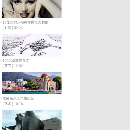
16张经典玛丽莲梦露杂志封面
[
时尚
]
02.24
10又1/2章世界史
[
文学
]
12.02
水彩画迷人希腊风光
[
艺术
]
10.16