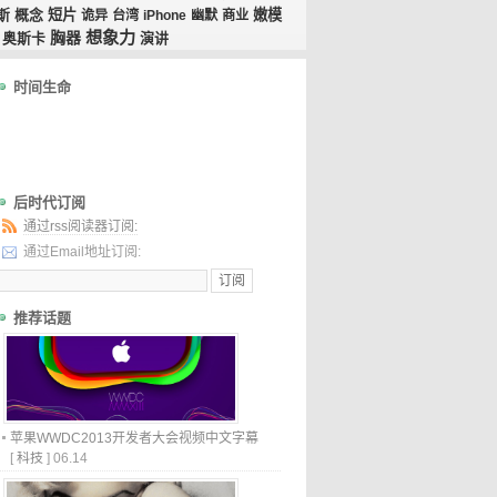
斯
概念
短片
嫩模
诡异
台湾
iPhone
幽默
商业
想象力
胸器
奥斯卡
演讲
时间生命
后时代订阅
通过rss阅读器订阅:
通过Email地址订阅:
推荐话题
苹果WWDC2013开发者大会视频中文字幕
[
科技
]
06.14