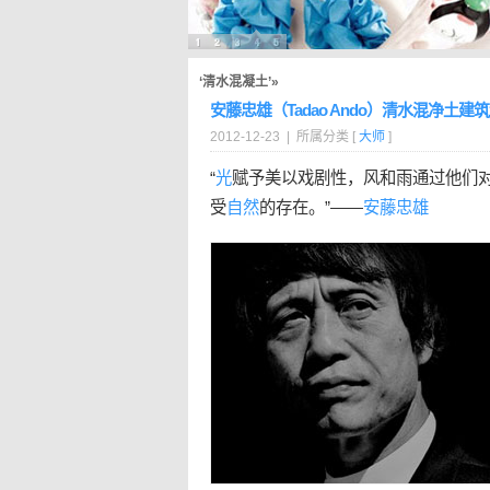
‘清水混凝土’»
安藤忠雄（Tadao Ando）清水混净土建
2012-12-23 | 所属分类 [
大师
]
“
光
赋予美以戏剧性，风和雨通过他们
受
自然
的存在。”——
安藤忠雄