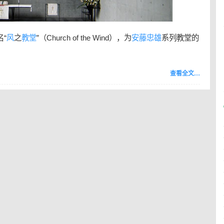
名“
风
之
教堂
”（Church of the Wind），为
安藤忠雄
系列教堂的
查看全文…