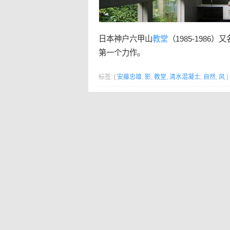
日本神户六甲山
教堂
（1985-1986）又
第一个力作。
标签: [
安藤忠雄
,
影
,
教堂
,
清水混凝土
,
自然
,
风
]