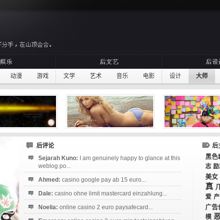
动漫
游戏
文学
艺术
音乐
电影
设计
大师
后评论
后
黑色
Sejarah Kuno:
I am genuinely happy to glance at this
weblog po...
志
励
美女
Ahmed:
casino google pay ab 15 euro...
真
Dale:
casino ohne limit mastercard einzahlung...
爱
产
广告
Noelia:
online casino 2 euro paysafecard...
模