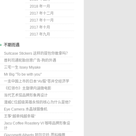
2018 年一月
2017 年十二月
2017 年十一月
2017 年十月
2017 年九月
不期而遇
Suitcase Stickers 这样的提包你敢拿吗？
普利司通轮胎创意广告-狗的外遇
三宅一生 Issey Miyake
Mr Big "To be with you"
一支中国上市的日本“AV股”苍井空经济学
《红领巾》主旋律内涵微电影
当代艺术馆品牌形象再设计
漫威C位超级英雄永恒的核心为什么是他？
Eye Camera 水晶球摄像机
王筝“越单纯越幸福”
Jacu Coffee Roastery VI 咖啡品牌形象设
计
Giacometti Alberto 阿尔贝托·贾科梅蒂