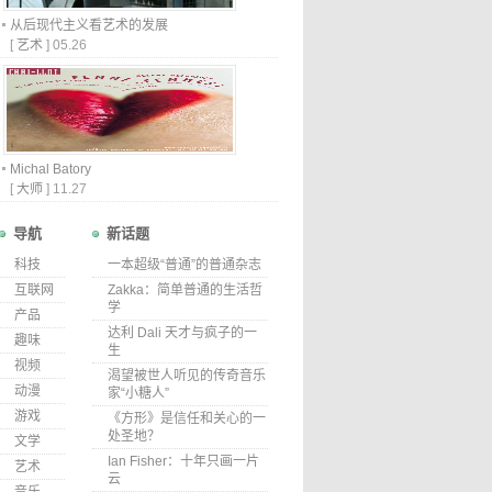
从后现代主义看艺术的发展
[
艺术
]
05.26
Michal Batory
[
大师
]
11.27
导航
新话题
科技
一本超级“普通”的普通杂志
互联网
Zakka：简单普通的生活哲
学
产品
达利 Dali 天才与疯子的一
趣味
生
视频
渴望被世人听见的传奇音乐
动漫
家“小糖人”
游戏
《方形》是信任和关心的一
处圣地？
文学
Ian Fisher：十年只画一片
艺术
云