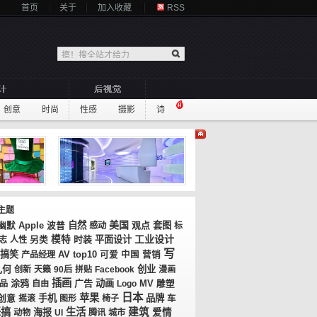
首页
关于
加入收藏
RSS
创意
时尚
性感
摄影
诗
主题
美国
自然
观点
套图
幽默
Apple
波普
感动
标
工业设计
模特
时装
平面设计
志
人性
另类
写
搞笑
AV
top10
产品经理
可爱
中国
营销
几何
创业
创新
天籁
90后
拼贴
Facebook
漫画
插画
涂鸦
广告
动画
MV
品
自由
Logo
雕塑
日本
苹果
创意
手机
品牌
摇滚
图形
椅子
车
恶搞
生活
建筑
海报
爱情
动物
UI
腾讯
城市