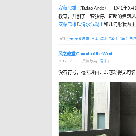
安藤忠雄
（Tadao Ando），1941年9
教育，开创了一套独特、崭新的建筑风
安藤忠雄
以
清水混凝土
和几何形状为主
标签: [
光
,
安藤忠雄
,
日本
,
清水混凝土
,
禅意
,
自
风之教堂 Church of the Wind
2012-12-22 | 所属分类 [
设计
]
没有符号，毫无理由，却感动得无可名