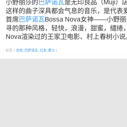
小野丽莎的
巴萨诺瓦
是无印良品（Muji
这样的曲子深具都会气息的音乐，是代表
首席
巴萨诺瓦
Bossa Nova女神——小
寻的那种风格，轻快，浪漫，甜蜜，缱绻，深
Nova渲染过的王家卫电影、村上春树小说
标签: [
吉他
,
巴萨诺瓦
,
日本
,
爵士
]