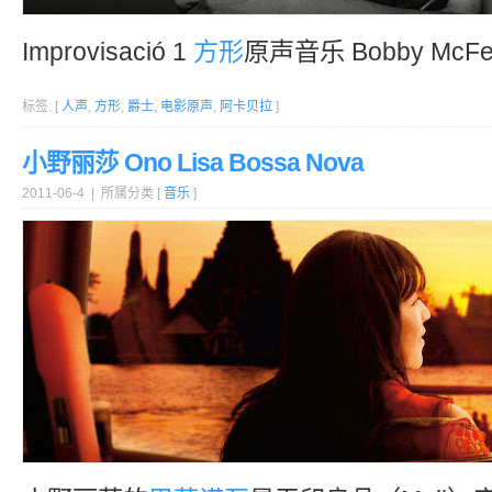
Improvisació 1
方形
原声音乐 Bobby McFer
标签: [
人声
,
方形
,
爵士
,
电影原声
,
阿卡贝拉
]
小野丽莎 Ono Lisa Bossa Nova
2011-06-4 | 所属分类 [
音乐
]