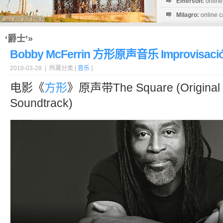
Emerson:
online
Milagro:
online c
Esperanza:
sofo
startguthaben...
‘爵士’»
Bobby McFerrin 方形原声音乐 Improvisació
2018-03-28 | 所属分类 [
音乐
]
电影《
方形
》原声带The Square (Original M
Soundtrack)