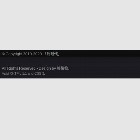
© Copyright 2010-2020 「
后时代
」
All Rights Reserved • Design by
格格物
.
Valid XHTML 1.1 and CSS 3.