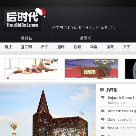
科技
互联网
产品
趣味
视频
动漫
游戏
文学
后评论
Sejarah Kuno:
I
weblog po...
Ahmed:
casino g
Dale:
casino ohne
Noelia:
online ca