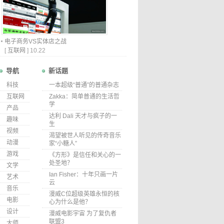
电子商务VS实体店之战
[
互联网
]
10.22
导航
新话题
科技
一本超级“普通”的普通杂志
互联网
Zakka：简单普通的生活哲
学
产品
达利 Dali 天才与疯子的一
趣味
生
视频
渴望被世人听见的传奇音乐
动漫
家“小糖人”
游戏
《方形》是信任和关心的一
处圣地？
文学
Ian Fisher：十年只画一片
艺术
云
音乐
漫威C位超级英雄永恒的核
电影
心为什么是他？
设计
漫威电影宇宙 为了复仇者
联盟3
大师