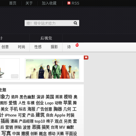
首页
关于
加入收藏
RSS
创意
时尚
性感
摄影
诗
主题
想象力
美国
演讲
模特
奥
诡异
黑色幽默
摇滚
苹果
爱情
创业
图形
人性
车模
Logo
动物
腾
胸器
工
美女
手机
海报
广告创意
几何
标志
计
建筑
时装
iPhone
可爱
产品
自由
Apple
插画
top10
观点
套
漫画
产品经理
椅子
另类
恶搞
搞笑
MV
0后
营销
拼贴
波普
台湾
幽默
写真
嫩模
概念
平面设
中国
创新
感动
天籁