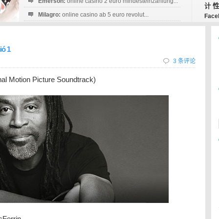
Emerson:
online casino 2 euro mindesteinzahlung...
计
Milagro:
online casino ab 5 euro revolut...
Face
Esperanza:
sofortüberweisung casino
startguthaben...
ó 1
3 条评论
 Motion Picture Soundtrack)
errin