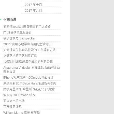
2017 年十月
2017 年九月
不期而遇
萝莉控kotakoti来自美国的芭比娃娃
iTit性感情色鼠标设计
筷子想象力 Stickpecker
200个实用心理学和有用的生活常识
如何提高优化网站性能的30条规则方法
充满艺术感的艺创意灯具
12家对谷歌造成潜在威胁的创新公司
Anagrama VI design索菲亚Sofia品牌企业
形象设计
iPhone客户端腾讯QQmusic界面设计
原纱央莉3D肉Saori Hara蒲团高清写真
嫩模克里斯托·哈里斯的花花公子“真爱”
波多野 Yui Hatano 结衣
可以充电的电池
可爱嘴唇涂鸦
William Morris 威廉·莫里斯