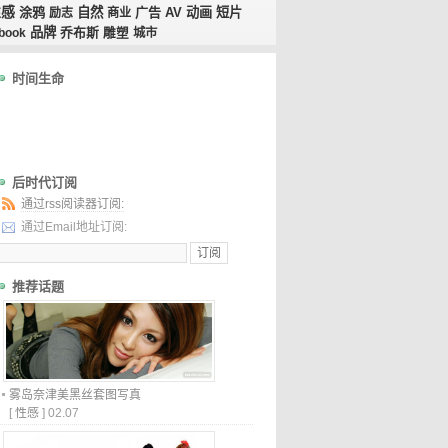
性感
涂鸦
自然
广告
AV
动画
短片
励志
商业
品牌
乔布斯
book
雕塑
城市
时间生命
后时代订阅
通过rss阅读器订阅:
通过Email地址订阅:
推荐话题
雾岛奈津美黑丝套图写真
[
性感
]
02.07