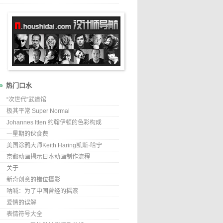
热门口水
“次世代”武道馆
极其平常 Super Normal
Johannes Itten 约翰伊顿的色彩构成
一星期的伙食费
美国涂鸦大师Keith Haring凯斯·哈宁
京都动画揭示日本动画制作流程
关于
新奇创意的错位摄影
呐喊：为了中国曾经的摇滚
爱情的误解
表情符号大全