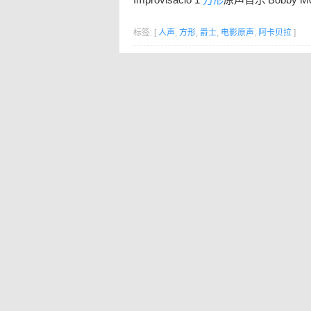
标签: [
人声
,
方形
,
爵士
,
电影原声
,
阿卡贝拉
]