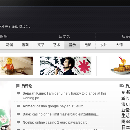
动漫
游戏
文学
艺术
音乐
电影
设计
大师
后评论
后
爱
Sejarah Kuno:
I am genuinely happy to glance at this
weblog po...
斯卡
讯
UI
Ahmed:
casino google pay ab 15 euro...
业设
Dale:
casino ohne limit mastercard einzahlung...
生活
图
9
Noelia:
online casino 2 euro paysafecard...
日本