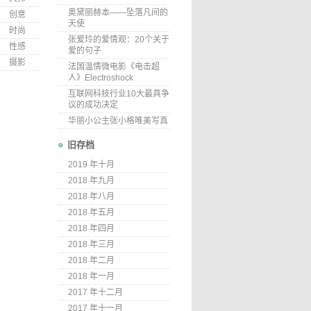
奥黛丽赫本——坠落凡间的
创意
天使
时尚
张爱玲的爱情观：20个关于
性感
爱的句子
摄影
法国温情微电影《电击超
人》Electroshock
互联网科技行业10大最具争
议的成功决定
华丽小公主张小格唯美写真
旧存档
2019 年十月
2018 年九月
2018 年八月
2018 年五月
2018 年四月
2018 年三月
2018 年二月
2018 年一月
2017 年十二月
2017 年十一月