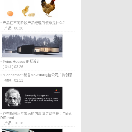
产品在不同阶段产品经理的使命是什么？
[
产品
]
06.26
Twins Houses 别墅设计
[
设计
]
03.26
“Connected” 秘鲁Movistar电信公司广告创意
[
视频
]
02.11
乔布斯回归苹果后的内部演讲谈营销：Think
Different
[
产品
]
10.18