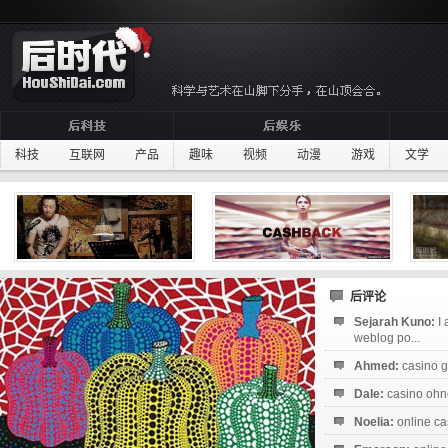
科技
互联网
产品
趣味
视频
动漫
游戏
文学
后评论
Sejarah Kuno:
I
weblog po...
Ahmed:
casino g
Dale:
casino ohne
Noelia:
online ca