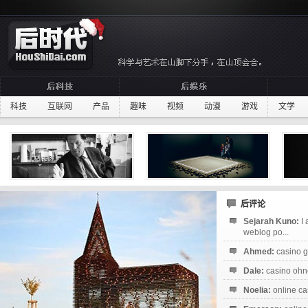
科技
互联网
产品
趣味
视频
动漫
游戏
文学
后评论
Sejarah Kuno:
I
weblog po...
Ahmed:
casino g
Dale:
casino ohne
Noelia:
online ca