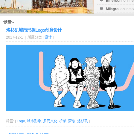
Emerson:
online
Milagro:
online c
Esperanza:
sofo
startguthaben...
‘梦想’»
洛杉矶城市形象Logo创意设计
2017-12-1 | 所属分类 [
设计
]
标签: [
Logo
,
城市形象
,
多元文化
,
桥梁
,
梦想
,
洛杉矶
]