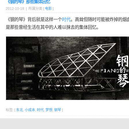
《钢的琴》那些集体回忆
2012-10-18 | 所属分类 [
电影
]
《钢的琴》背后就是这样一个
时代
。高耸但随时可能被炸掉的烟
是那些曾经生活在其中的人难以抹去的集体回忆。
标签: [
东北
,
小成本
,
时代
,
梦想
,
钢琴
]