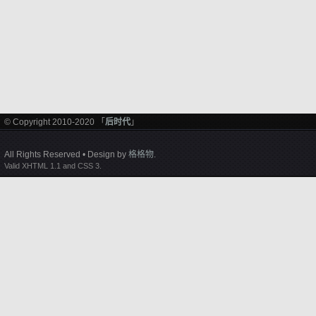
© Copyright 2010-2020 「
后时代
」
All Rights Reserved • Design by
格格物
.
Valid XHTML 1.1 and CSS 3.