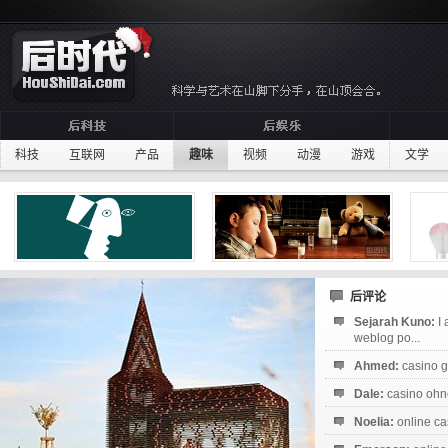
科技
互联网
产品
趣味
视频
动漫
游戏
文学
后评论
Sejarah Kuno:
I
weblog po...
Ahmed:
casino g
Dale:
casino ohne
Noelia:
online ca