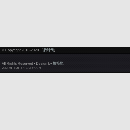
© Copyright 2010-2020 「
后时代
」
All Rights Reserved • Design by
格格物
.
Valid XHTML 1.1 and CSS 3.