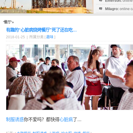
Emerson:
online
Milagro:
online c
Esperanza:
sofo
startguthaben...
‘餐厅’»
有趣的“心脏病烧烤餐厅”死了还在吃…
2018-01-25 | 所属分类 [
趣味
]
制服诱惑
你不爱吗？都快得
心脏病
了…