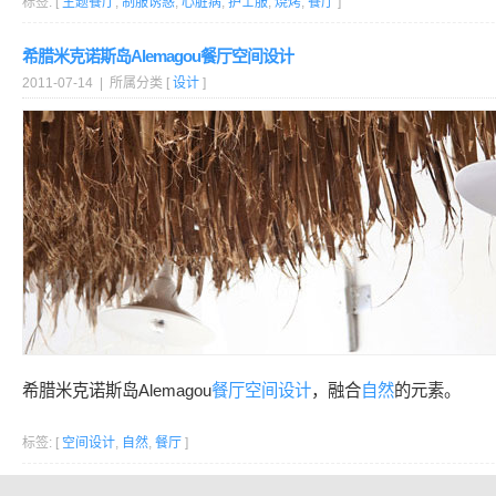
标签: [
主题餐厅
,
制服诱惑
,
心脏病
,
护士服
,
烧烤
,
餐厅
]
希腊米克诺斯岛Alemagou餐厅空间设计
2011-07-14 | 所属分类 [
设计
]
希腊米克诺斯岛Alemagou
餐厅
空间设计
，融合
自然
的元素。
标签: [
空间设计
,
自然
,
餐厅
]