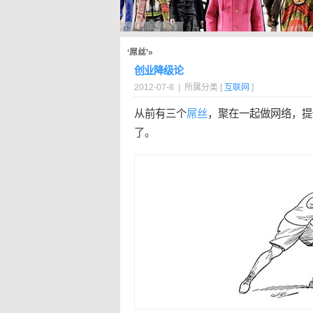
‘屌丝’»
创业降级论
2012-07-8 | 所属分类 [
互联网
]
从前有三个
屌丝
，聚在一起做网络，提
了。