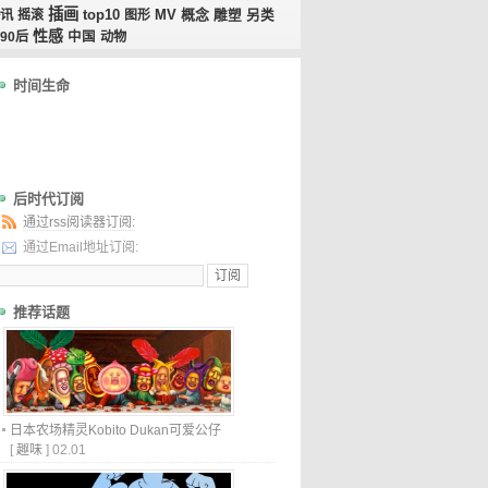
插画
top10
MV
概念
讯
摇滚
图形
雕塑
另类
性感
90后
中国
动物
时间生命
后时代订阅
通过rss阅读器订阅:
通过Email地址订阅:
推荐话题
日本农场精灵Kobito Dukan可爱公仔
[
趣味
]
02.01