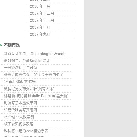
2018 年一月
2017 年十二月
2017 年十一月
2017 年十月
2017 年九月
不期而遇
红点设计奖 The Copenhagen Wheel
派对蜗牛：台湾Soulfun设计
一分钟浓缩百年时尚
张爱玲的爱情观：20个关于爱的句子
“不再让你孤单”陈升
微博宅男女神龚叶轩“胸有大痣”
娜塔莉·波特曼 Natalie Portman“黑天鹅”
时装写意水墨效果图
徐嘉依唯美写真组图
25个创业失败案例
领子衣架优雅家居
科技感十足的Zero概念手表