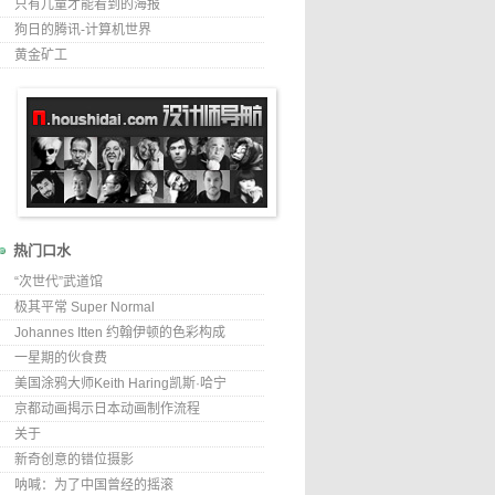
只有儿童才能看到的海报
狗日的腾讯-计算机世界
黄金矿工
热门口水
“次世代”武道馆
极其平常 Super Normal
Johannes Itten 约翰伊顿的色彩构成
一星期的伙食费
美国涂鸦大师Keith Haring凯斯·哈宁
京都动画揭示日本动画制作流程
关于
新奇创意的错位摄影
呐喊：为了中国曾经的摇滚