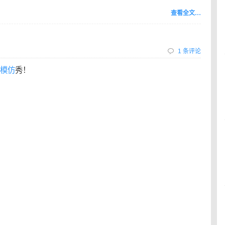
查看全文…
1 条评论
模仿
秀！