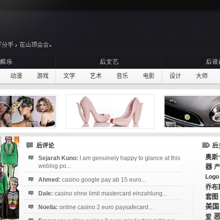
动漫
游戏
文学
艺术
音乐
电影
设计
大师
后评论
后
奥斯
Sejarah Kuno:
I am genuinely happy to glance at this
weblog po...
器
产
Logo
Ahmed:
casino google pay ab 15 euro...
乔布
Dale:
casino ohne limit mastercard einzahlung...
套图
美国
Noelia:
online casino 2 euro paysafecard...
爱