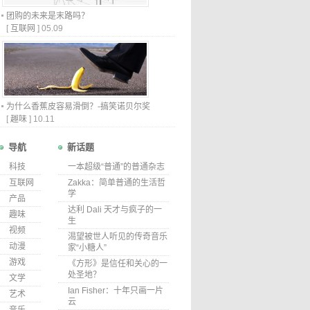
团购的未来是末路吗？
[
互联网
]
05.09
为什么香蕉皮容易滑倒？-搞笑诺贝尔奖
[
趣味
]
10.11
导航
新话题
科技
一本超级“普通”的普通杂志
互联网
Zakka：简单普通的生活哲
学
产品
达利 Dali 天才与疯子的一
趣味
生
视频
渴望被世人听见的传奇音乐
动漫
家“小糖人”
游戏
《方形》是信任和关心的一
处圣地？
文学
Ian Fisher：十年只画一片
艺术
云