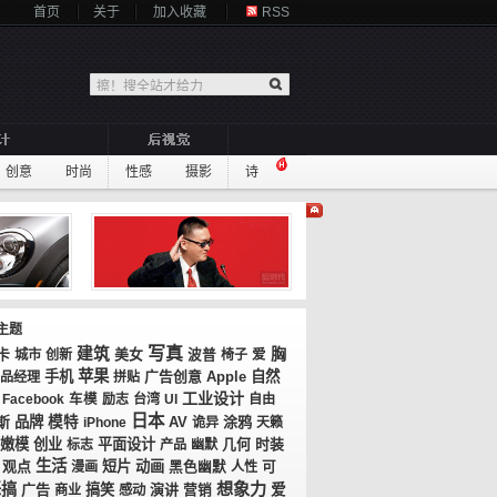
首页
关于
加入收藏
RSS
创意
时尚
性感
摄影
诗
主题
写真
建筑
胸
卡
美女
城市
创新
波普
椅子
爱
苹果
手机
广告创意
自然
品经理
拼贴
Apple
工业设计
Facebook
车模
励志
台湾
UI
自由
日本
斯
品牌
模特
AV
涂鸦
iPhone
诡异
天籁
嫩模
创业
平面设计
几何
时装
标志
产品
幽默
生活
观点
短片
动画
漫画
黑色幽默
人性
可
想象力
恶搞
广告
搞笑
演讲
爱
商业
感动
营销