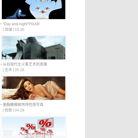
“Day and night”PIXAR
[
动漫
]
10.30
从后现代主义看艺术的发展
[
艺术
]
05.26
美胸嫩模柳炜玮性感写真
[
性感
]
04.29