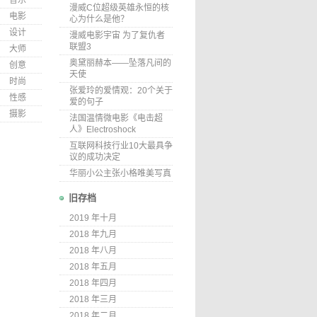
音乐
漫威C位超级英雄永恒的核
电影
心为什么是他？
设计
漫威电影宇宙 为了复仇者
联盟3
大师
奥黛丽赫本——坠落凡间的
创意
天使
时尚
张爱玲的爱情观：20个关于
性感
爱的句子
摄影
法国温情微电影《电击超
人》Electroshock
互联网科技行业10大最具争
议的成功决定
华丽小公主张小格唯美写真
旧存档
2019 年十月
2018 年九月
2018 年八月
2018 年五月
2018 年四月
2018 年三月
2018 年二月