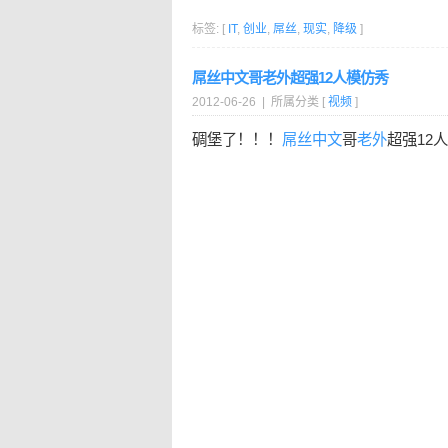
标签: [
IT
,
创业
,
屌丝
,
现实
,
降级
]
屌丝中文哥老外超强12人模仿秀
2012-06-26 | 所属分类 [
视频
]
碉堡了！！！
屌丝
中文
哥
老外
超强12人