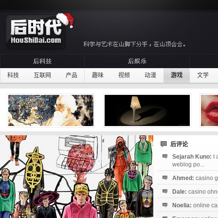
科技
互联网
产品
趣味
视频
动漫
游戏
文学
后评论
Sejarah Kuno:
I
weblog po...
Ahmed:
casino g
Dale:
casino ohne
Noelia:
online ca