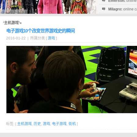
Emerson:
online
Milagro:
online c
Esperanza:
sofo
startguthaben...
‘主机游戏’»
电子游戏10个改变世界游戏史的瞬间
2016-01-22 | 所属分类 [
游戏
]
标签: [
主机游戏
,
历史
,
游戏
,
电子游戏
,
街机
]