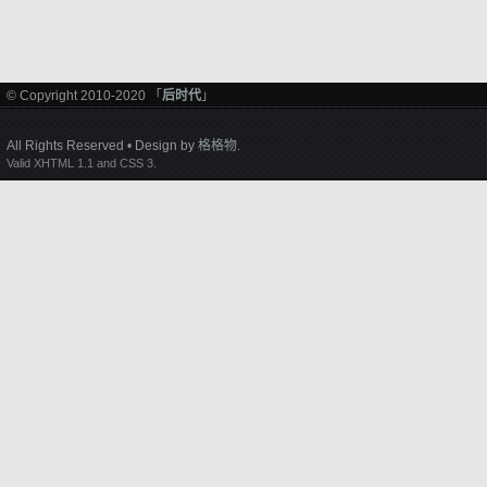
© Copyright 2010-2020 「
后时代
」
All Rights Reserved • Design by
格格物
.
Valid XHTML 1.1 and CSS 3.