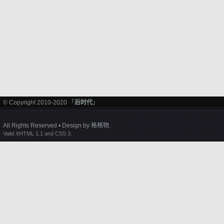
© Copyright 2010-2020 「
后时代
」
All Rights Reserved • Design by
格格物
.
Valid XHTML 1.1 and CSS 3.