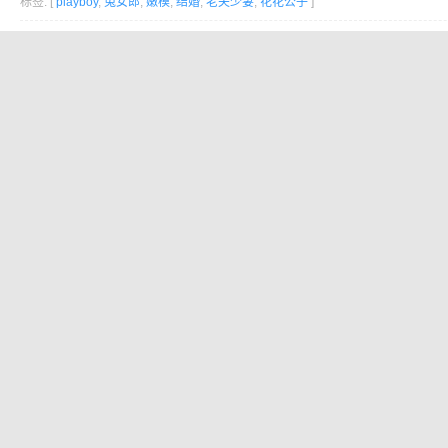
标签: [
playboy
,
兔女郎
,
嫩模
,
结婚
,
老夫少妻
,
花花公子
]