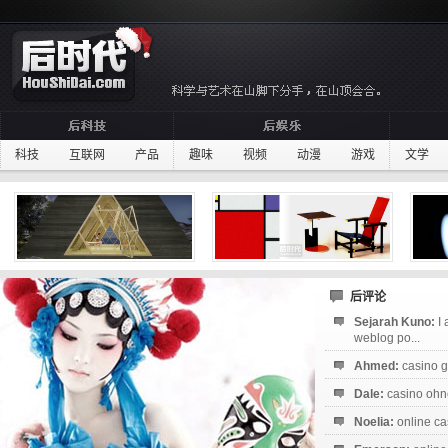
科技
互联网
产品
趣味
视频
动漫
游戏
文学
后评论
Sejarah Kuno:
I
weblog po...
Ahmed:
casino g
Dale:
casino ohne
Noelia:
online ca