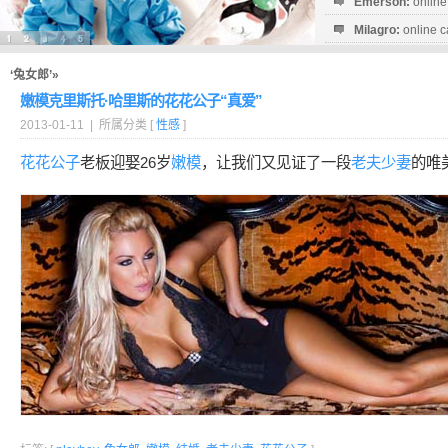
Emerson:
online
Milagro:
online c
Esperanza:
sofo
startguthaben...
‘兔女郎’»
嫩模克里斯托·哈里斯的花花公子“真爱”
2013-01-11 | 所属分类 [
性感
]
花花公子
老板迎娶26岁
嫩模
，让我们又见证了一段
老夫少妻
的唯