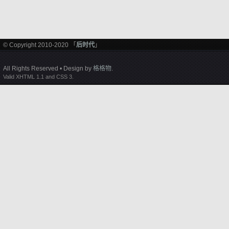
© Copyright 2010-2020 「
后时代
」
All Rights Reserved • Design by
格格物
.
Valid XHTML 1.1 and CSS 3.