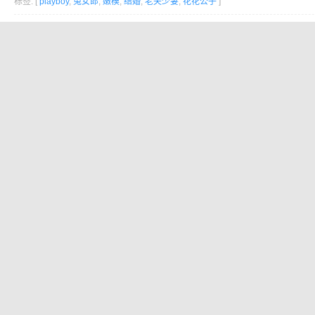
标签: [
playboy
,
兔女郎
,
嫩模
,
结婚
,
老夫少妻
,
花花公子
]