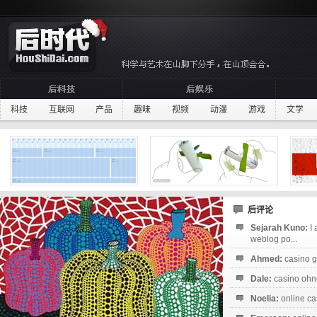
科技
互联网
产品
趣味
视频
动漫
游戏
文学
后评论
Sejarah Kuno:
I
weblog po...
Ahmed:
casino g
Dale:
casino ohne
Noelia:
online ca