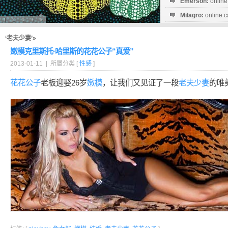
Emerson:
online
Milagro:
online c
Esperanza:
sofo
startguthaben...
‘老夫少妻’»
嫩模克里斯托·哈里斯的花花公子“真爱”
2013-01-11 | 所属分类 [
性感
]
花花公子
老板迎娶26岁
嫩模
，让我们又见证了一段
老夫少妻
的唯