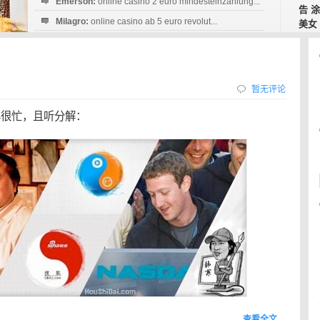
Emerson:
online casino 2 euro mindesteinzahlung...
告
涂
Milagro:
online casino ab 5 euro revolut...
美女
Esperanza:
sofortüberweisung casino
startguthaben...
暂无评论
年很忙，且听分解：
查看全文…