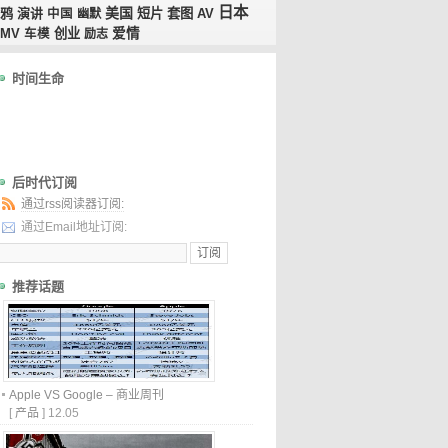
日本
美国
鸦
演讲
短片
套图
AV
中国
幽默
MV
创业
爱情
车模
励志
时间生命
后时代订阅
通过rss阅读器订阅:
通过Email地址订阅:
推荐话题
Apple VS Google – 商业周刊
[
产品
]
12.05