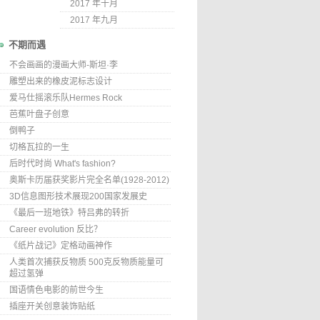
2017 年十月
2017 年九月
不期而遇
不会画画的漫画大师-斯坦·李
雕塑出来的橡皮泥标志设计
爱马仕摇滚乐队Hermes Rock
芭蕉叶盘子创意
倒鸭子
切格瓦拉的一生
后时代时尚 What's fashion?
奥斯卡历届获奖影片完全名单(1928-2012)
3D信息图形技术展现200国家发展史
《最后一班地铁》特吕弗的转折
Career evolution 反比？
《纸片战记》定格动画神作
人类首次捕获反物质 500克反物质能量可
超过氢弹
国语情色电影的前世今生
插座开关创意装饰贴纸