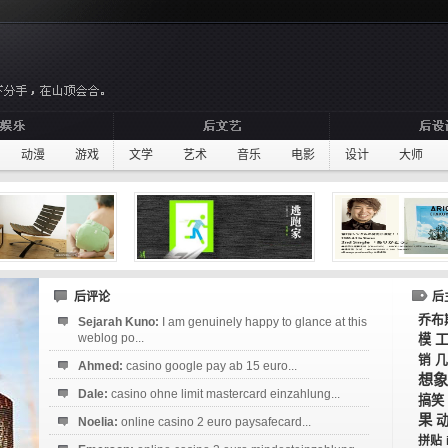
动漫
游戏
文学
艺术
音乐
电影
设计
大师
后评论
后
乔布
Sejarah Kuno:
I am genuinely happy to glance at this
weblog po...
模
几
销
Ahmed:
casino google pay ab 15 euro...
想象
Dale:
casino ohne limit mastercard einzahlung...
搞笑
果
Noelia:
online casino 2 euro paysafecard...
拼贴