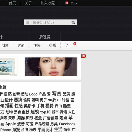
首页
关于
加入收藏
RSS
创意
时尚
性感
摄影
诗
主题
写真
斯
自然
品牌
嫩
创新
感动
Logo
产品
爱
工业设计
恶搞
时装
诡异
漫画
椅子
90后
UI
营
插画
性感
何
奥斯卡
手机
模特
自由
雕塑
力
建筑
top10
动物
黑色幽默
城市
腾讯
人性
胸器
苹
概念
广告创意
观点
摇滚
天籁
图形
动画
Apple
波普
可爱
产品经理
另类
Facebook
生活
海报
平面设计
广
iPhone
台湾
标志
商业