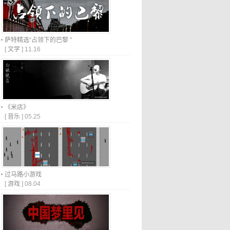
萨特精选“占领下的巴黎 ”
[
文学
]
11.16
《米店》
[
音乐
]
05.25
过马路小游戏
[
游戏
]
08.04