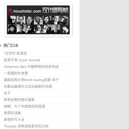
热门口水
“次世代”武道馆
极其平常 Super Normal
Johannes Itten 约翰伊顿的色彩构成
一星期的伙食费
美国涂鸦大师Keith Haring凯斯·哈宁
京都动画揭示日本动画制作流程
关于
新奇创意的错位摄影
呐喊：为了中国曾经的摇滚
爱情的误解
表情符号大全
Triangle 恐怖游轮影评及分析