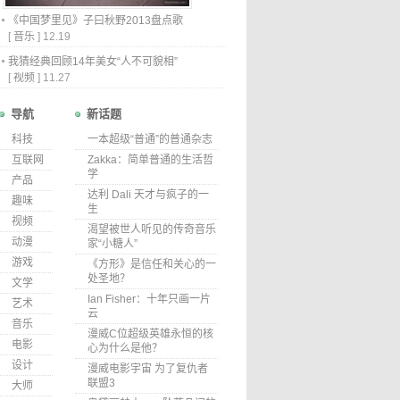
《中国梦里见》子曰秋野2013盘点歌
[
音乐
]
12.19
我猜经典回顾14年美女“人不可貌相”
[
视频
]
11.27
导航
新话题
科技
一本超级“普通”的普通杂志
互联网
Zakka：简单普通的生活哲
学
产品
达利 Dali 天才与疯子的一
趣味
生
视频
渴望被世人听见的传奇音乐
动漫
家“小糖人”
游戏
《方形》是信任和关心的一
处圣地？
文学
Ian Fisher：十年只画一片
艺术
云
音乐
漫威C位超级英雄永恒的核
电影
心为什么是他？
设计
漫威电影宇宙 为了复仇者
联盟3
大师