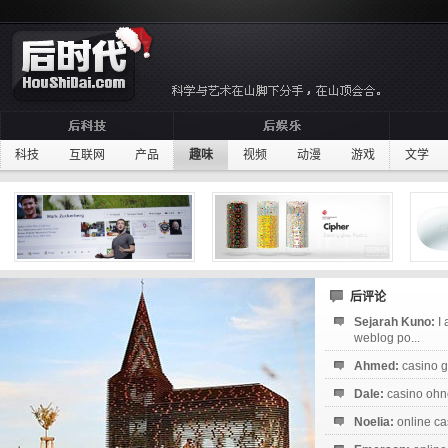
科技
互联网
产品
趣味
视频
动漫
游戏
文学
后评论
Sejarah Kuno:
I
weblog po...
Ahmed:
casino g
Dale:
casino ohne
Noelia:
online ca