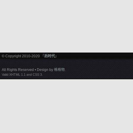
© Copyright 2010-2020 「
后时代
」
All Rights Reserved • Design by
格格物
.
Valid XHTML 1.1 and CSS 3.