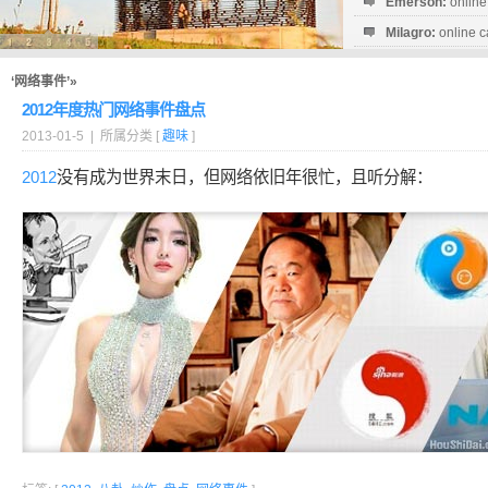
Emerson:
online
Milagro:
online c
Esperanza:
sofo
startguthaben...
‘网络事件’»
2012年度热门网络事件盘点
2013-01-5 | 所属分类 [
趣味
]
2012
没有成为世界末日，但网络依旧年很忙，且听分解：