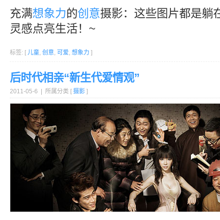
充满
想象力
的
创意
摄影：这些图片都是躺
灵感点亮生活！~
标签: [
儿童
,
创意
,
可爱
,
想象力
]
后时代相亲“新生代爱情观”
2011-05-6 | 所属分类 [
摄影
]