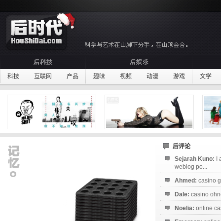
科技
互联网
产品
趣味
视频
动漫
游戏
文学
后评论
Sejarah Kuno:
I
weblog po...
Ahmed:
casino g
Dale:
casino ohne
Noelia:
online ca