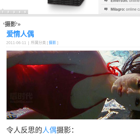
Emerson:
online
Milagro:
online c
Esperanza:
sofo
startguthaben...
‘摄影’»
爱情人偶
2011-06-11 | 所属分类 [
摄影
]
令人反思的
人偶
摄影：