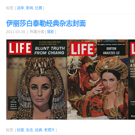
标签: [
战争
,
新闻
,
比赛
]
伊丽莎白泰勒经典杂志封面
2011-03-26 | 所属分类 [
摄影
]
标签: [
封面
,
杂志
,
经典
,
老照片
]