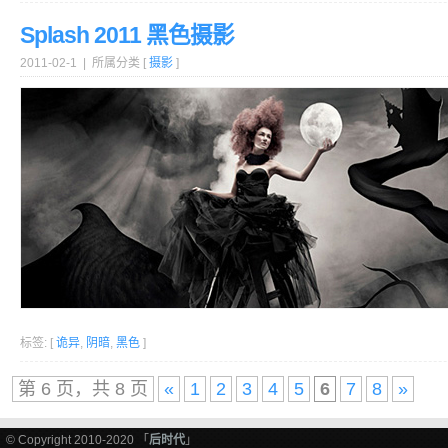
Splash 2011 黑色摄影
2011-02-1 | 所属分类 [
摄影
]
标签: [
诡异
,
阴暗
,
黑色
]
第 6 页，共 8 页
«
1
2
3
4
5
6
7
8
»
© Copyright 2010-2020 「
后时代
」