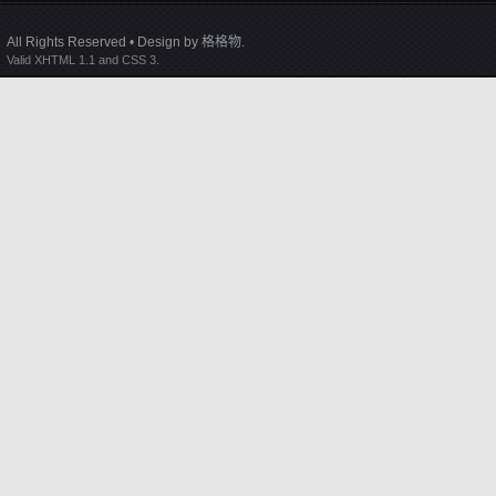
All Rights Reserved • Design by
格格物
.
Valid XHTML 1.1 and CSS 3.