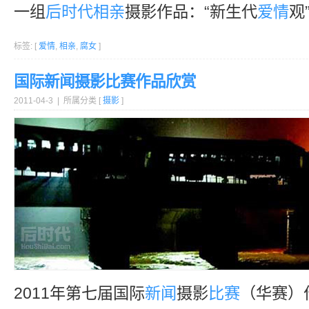
一组
后时代
相亲
摄影作品：“新生代
爱情
观
标签: [
爱情
,
相亲
,
腐女
]
国际新闻摄影比赛作品欣赏
2011-04-3 | 所属分类 [
摄影
]
2011年第七届国际
新闻
摄影
比赛
（华赛）