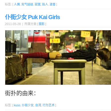
标签: [
人偶
,
充气娃娃
,
寂寞
,
拟人
,
波普
]
仆街少女 Puk Kai Girls
2011-05-28 | 所属分类 [
摄影
]
街扑的由来：
标签: [
kuso
,
仆街少女
,
台湾
,
行为艺术
]