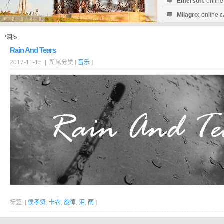
Emerson:
online
Milagro:
online c
Esperanza:
sofo
startguthaben...
‘泪’»
Rain And Tears
2017-11-15 | 所属分类 [
音乐
]
标签: [
侯孝贤
,
卡农
,
旋律
,
泪
,
雨
]