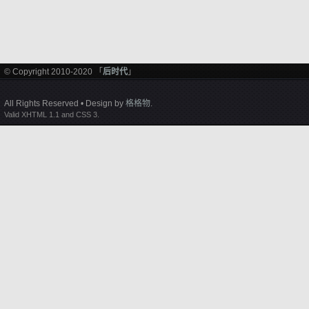
© Copyright 2010-2020 「
后时代
」
All Rights Reserved • Design by
格格物
.
Valid XHTML 1.1 and CSS 3.