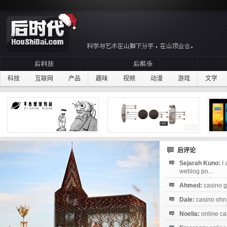
科技
互联网
产品
趣味
视频
动漫
游戏
文学
后评论
Sejarah Kuno:
I
weblog po...
Ahmed:
casino g
Dale:
casino ohne
Noelia:
online ca