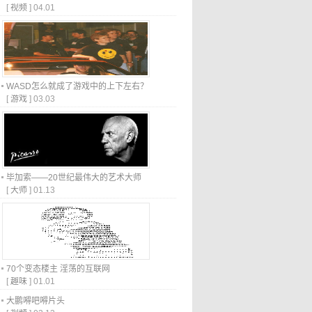
[
视频
]
04.01
WASD怎么就成了游戏中的上下左右？
[
游戏
]
03.03
毕加索——20世纪最伟大的艺术大师
[
大师
]
01.13
70个变态楼主 淫荡的互联网
[
趣味
]
01.01
大鹏嘚吧嘚片头