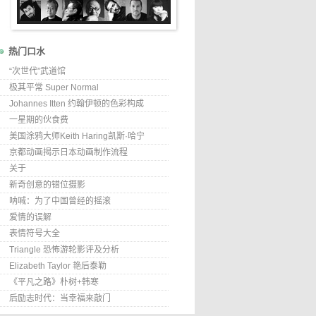
热门口水
“次世代”武道馆
极其平常 Super Normal
Johannes Itten 约翰伊顿的色彩构成
一星期的伙食费
美国涂鸦大师Keith Haring凯斯·哈宁
京都动画揭示日本动画制作流程
关于
新奇创意的错位摄影
呐喊：为了中国曾经的摇滚
爱情的误解
表情符号大全
Triangle 恐怖游轮影评及分析
Elizabeth Taylor 艳后泰勒
《平凡之路》朴树+韩寒
后励志时代：当幸福来敲门