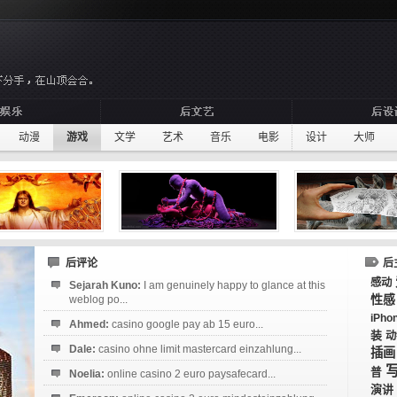
动漫
游戏
文学
艺术
音乐
电影
设计
大师
后评论
后
感动
Sejarah Kuno:
I am genuinely happy to glance at this
性感
weblog po...
iPho
Ahmed:
casino google pay ab 15 euro...
装
动
Dale:
casino ohne limit mastercard einzahlung...
插画
普
Noelia:
online casino 2 euro paysafecard...
演讲