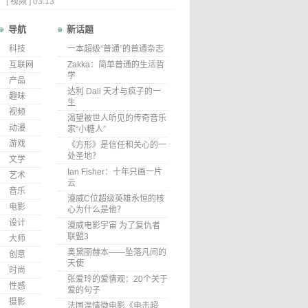
[
视频
]
03.13
导航
新话题
科技
一本超级“普通”的普通杂志
互联网
Zakka：简单普通的生活哲
学
产品
达利 Dali 天才与疯子的一
趣味
生
视频
渴望被世人听见的传奇音乐
动漫
家“小糖人”
游戏
《方形》是信任和关心的一
处圣地？
文学
Ian Fisher：十年只画一片
艺术
云
音乐
漫威C位超级英雄永恒的核
电影
心为什么是他？
设计
漫威电影宇宙 为了复仇者
联盟3
大师
奥黛丽赫本——坠落凡间的
创意
天使
时尚
张爱玲的爱情观：20个关于
性感
爱的句子
摄影
法国温情微电影《电击超