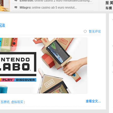
Emerson:
online casino 2 euro mindesteinzahlung...
报
Milagro:
online casino ab 5 euro revolut...
车模
Esperanza:
sofortüberweisung casino
startguthaben...
玩法
暂无评论
查看全文…
,
瓦楞纸
,
虚拟现实
]