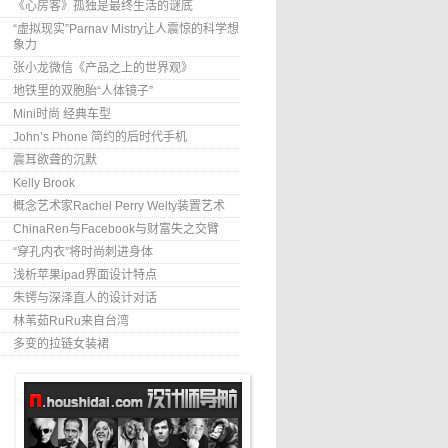
《心房客》孤独是最终生活的谜底
“虚拟现实”Parnav Mistry让人震惊的科学想
象力
张小龙微信《产品之上的世界观》
地铁里的双胞胎“人体镜子”
Mini时尚 经典车型
John’s Phone 简约的后时代手机
震耳欲聋的沉默
Kelly Brook
概念艺术家Rachel Perry Welty装置艺术
ChinaRen与Facebook与财富失之交臂
“穿孔内衣”将时尚刺进身体
浅析苹果ipad界面设计特点
朱锷与深泽直人的设计对话
林苇茹RuRu来自台湾
多变的拉链女装裙