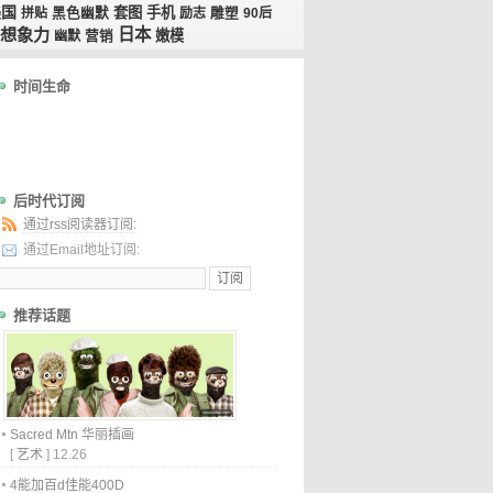
美国
套图
手机
拼贴
黑色幽默
励志
雕塑
90后
想象力
日本
嫩模
幽默
营销
时间生命
后时代订阅
通过rss阅读器订阅:
通过Email地址订阅:
推荐话题
Sacred Mtn 华丽插画
[
艺术
]
12.26
4能加百d佳能400D