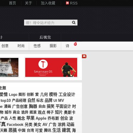
首页
关于
加入收藏
RSS
创意
时尚
性感
摄影
诗
主题
工业设计
爱情
几何
模特
Logo
图形
创新
爱
top10
自然
品牌
MV
产品经理
标志
UI
胸器
广告创意
搞笑
平面设计
时
ne
漫画
自由
观点
短片
奥斯卡
物
城市
商业
诡异
摇滚
椅子
苹果
概念
乔布斯
创业
产品
人性
Apple
波
写真
美女
AV
广告
涂鸦
动画
Facebook
另类
恶搞
生活
建筑
海
天籁
中国
台湾
可爱
腾讯