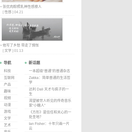
张优肉粽照乳神性感撩人
[
性感
]
04.21
他写了乡愁 带走了惆怅
[
文学
]
01.13
导航
新话题
科技
一本超级“普通”的普通杂志
互联网
Zakka：简单普通的生活哲
学
产品
达利 Dali 天才与疯子的一
趣味
生
视频
渴望被世人听见的传奇音乐
动漫
家“小糖人”
游戏
《方形》是信任和关心的一
处圣地？
文学
Ian Fisher：十年只画一片
艺术
云