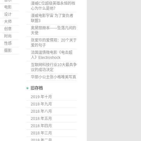
音乐
漫威C位超级英雄永恒的核
电影
心为什么是他？
设计
漫威电影宇宙 为了复仇者
联盟3
大师
奥黛丽赫本——坠落凡间的
创意
天使
时尚
张爱玲的爱情观：20个关于
性感
爱的句子
摄影
法国温情微电影《电击超
人》Electroshock
互联网科技行业10大最具争
议的成功决定
华丽小公主张小格唯美写真
旧存档
2019 年十月
2018 年九月
2018 年八月
2018 年五月
2018 年四月
2018 年三月
2018 年二月