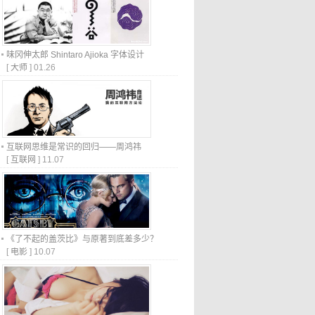
味冈伸太郎 Shintaro Ajioka 字体设计
[
大师
]
01.26
互联网思维是常识的回归——周鸿祎
[
互联网
]
11.07
《了不起的盖茨比》与原著到底差多少？
[
电影
]
10.07