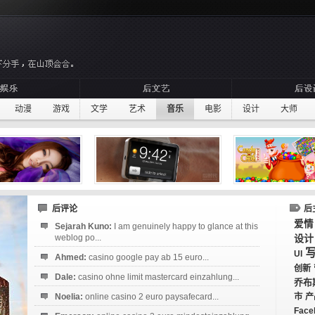
动漫
游戏
文学
艺术
音乐
电影
设计
大师
后评论
后
爱情
Sejarah Kuno:
I am genuinely happy to glance at this
weblog po...
设计
UI
Ahmed:
casino google pay ab 15 euro...
创新
Dale:
casino ohne limit mastercard einzahlung...
乔布
Noelia:
online casino 2 euro paysafecard...
市
产
Face