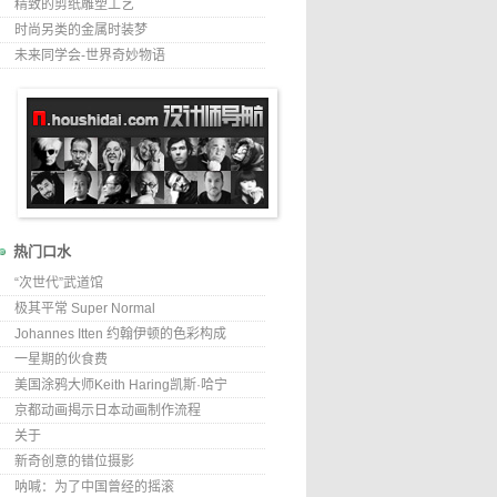
精致的剪纸雕塑工艺
时尚另类的金属时装梦
未来同学会-世界奇妙物语
热门口水
“次世代”武道馆
极其平常 Super Normal
Johannes Itten 约翰伊顿的色彩构成
一星期的伙食费
美国涂鸦大师Keith Haring凯斯·哈宁
京都动画揭示日本动画制作流程
关于
新奇创意的错位摄影
呐喊：为了中国曾经的摇滚