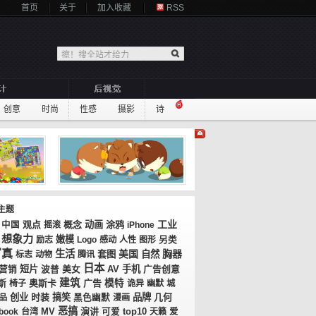
首页
关于
加入收藏
RSS
创意
时尚
性感
摄影
诗
主题
工业
观点
概念
动画
涂鸦
中国
摇滚
iPhone
想象力
嫩模
励志
Logo
感动
人性
图形
另类
写真
生活
美国
胸器
套图
自然
标志
动物
腾讯
日本
短片
美女
AV
手机
广告创意
营销
波普
建筑
斯
奥斯卡
广告
模特
椅子
诡异
幽默
城
创业
时装
搞笑
品牌
几何
品
黑色幽默
漫画
恶搞
MV
演讲
top10
book
台湾
可爱
天籁
爱