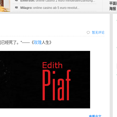
Emerson:
online casino 2 euro mindesteinzahlung...
平面
Milagro:
online casino ab 5 euro revolut...
海报
Esperanza:
sofortüberweisung casino
startguthaben...
暂无评论
我已经死了。”——《
玫瑰
人生》
查看全文…