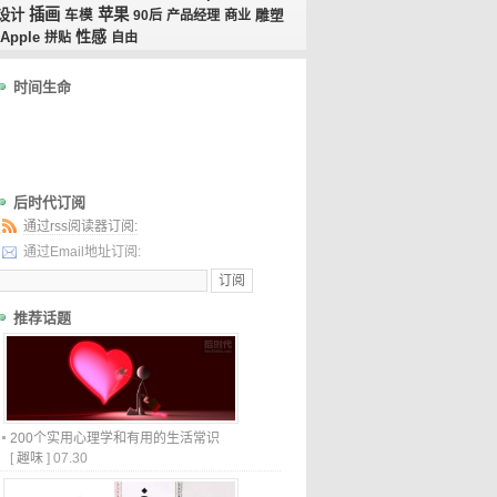
插画
苹果
设计
车模
90后
产品经理
商业
雕塑
性感
Apple
拼贴
自由
时间生命
后时代订阅
通过rss阅读器订阅:
通过Email地址订阅:
推荐话题
200个实用心理学和有用的生活常识
[
趣味
]
07.30