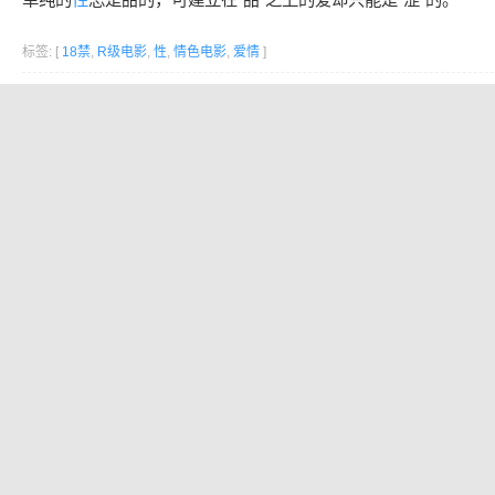
标签: [
18禁
,
R级电影
,
性
,
情色电影
,
爱情
]