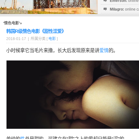
Emerson:
online
Milagro:
online c
Esperanza:
sofo
startguthaben...
‘情色电影’»
韩国R级情色电影《甜性涩爱》
2018-01-17 | 所属分类 [
电影
]
小时候拿它当毛片来撸，长大后发现原来是讲
爱情
的。
单纯的
性
总是甜的，可建立在“甜”之上的爱却只能是“涩”的。