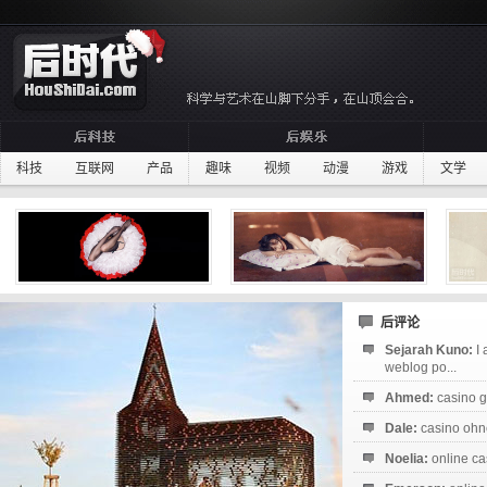
科技
互联网
产品
趣味
视频
动漫
游戏
文学
后评论
Sejarah Kuno:
I
weblog po...
Ahmed:
casino g
Dale:
casino ohne
Noelia:
online ca