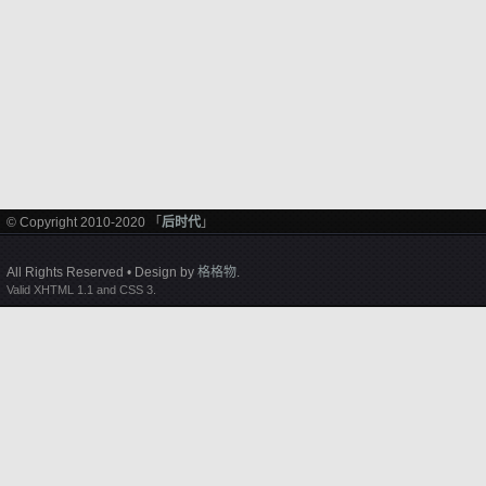
© Copyright 2010-2020 「
后时代
」
All Rights Reserved • Design by
格格物
.
Valid XHTML 1.1 and CSS 3.