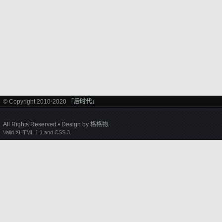
© Copyright 2010-2020 「
后时代
」
All Rights Reserved • Design by
格格物
.
Valid XHTML 1.1 and CSS 3.