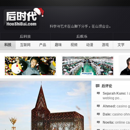
科技
互联网
产品
趣味
视频
动漫
游戏
文学
后评论
Sejarah Kuno:
I
weblog po...
Ahmed:
casino g
Dale:
casino ohne
Noelia:
online ca