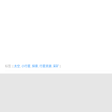
标签: [
太空
,
小行星
,
探索
,
行星资源
,
采矿
]