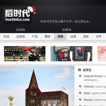
科技
互联网
产品
趣味
视频
动漫
游戏
文学
后评论
Sejarah Kuno:
I
weblog po...
Ahmed:
casino g
Dale:
casino ohne
Noelia:
online ca