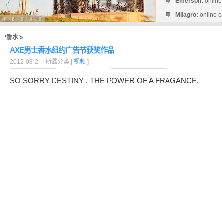
Emerson:
online
Milagro:
online c
Esperanza:
sofo
startguthaben...
‘香水’»
AXE男士香水纽约广告节获奖作品
2012-08-2 | 所属分类 [
视频
]
SO SORRY DESTINY . THE POWER OF A FRAGANCE.