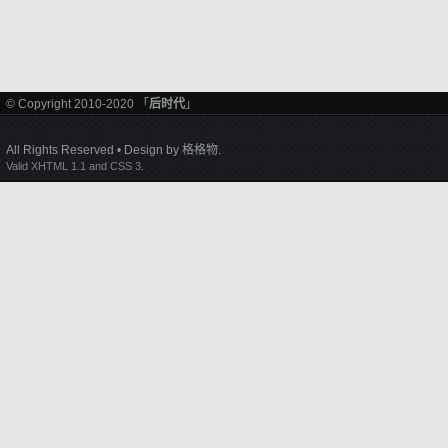
© Copyright 2010-2020 「
后时代
」
All Rights Reserved • Design by
格格物
.
Valid XHTML 1.1 and CSS 3.