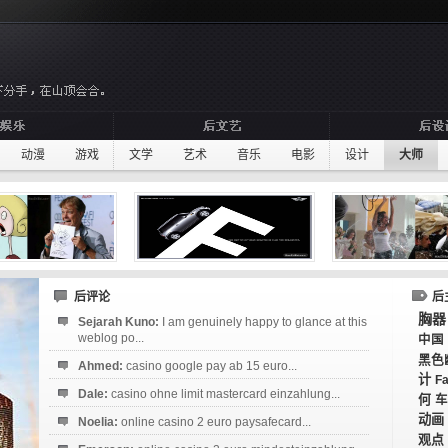
动漫
游戏
文学
艺术
音乐
电影
设计
大师
后评论
后
胸器
Sejarah Kuno:
I am genuinely happy to glance at this
weblog po...
中国
黑色
Ahmed:
casino google pay ab 15 euro...
计
F
Dale:
casino ohne limit mastercard einzahlung...
何
车
动画
Noelia:
online casino 2 euro paysafecard...
观点