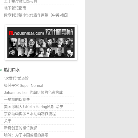
王子希冷艳性感写真
地下餐馆指南
欧亨利短篇小说代表作两篇（中英对照）
热门口水
“次世代”武道馆
极其平常 Super Normal
Johannes Itten 约翰伊顿的色彩构成
一星期的伙食费
美国涂鸦大师Keith Haring凯斯·哈宁
京都动画揭示日本动画制作流程
关于
新奇创意的错位摄影
呐喊：为了中国曾经的摇滚