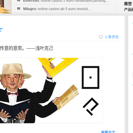
Emerson:
online casino 2 euro mindesteinzahlung...
雕塑
Milagro:
online casino ab 5 euro revolut...
产品
Esperanza:
sofortüberweisung casino
startguthaben...
家”
1 条评论
传意的意思。——浅叶克己
查看全文…