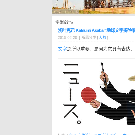
‘字体设计’»
浅叶克己 Katsumi Asaba “地球文字探险
2015-02-20 | 所属分类 [
大师
]
文字
之所以重要，是因为它具有表达、