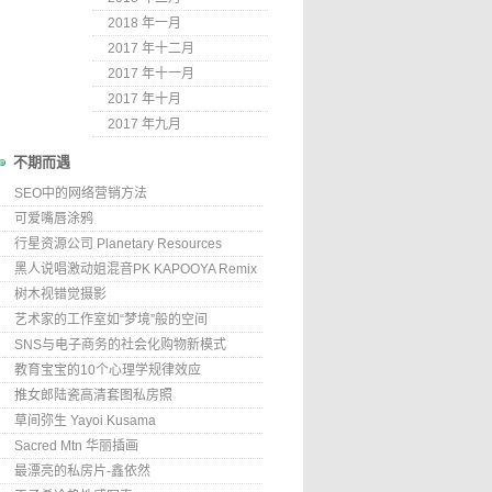
2018 年一月
2017 年十二月
2017 年十一月
2017 年十月
2017 年九月
不期而遇
SEO中的网络营销方法
可爱嘴唇涂鸦
行星资源公司 Planetary Resources
黑人说唱激动姐混音PK KAPOOYA Remix
树木视错觉摄影
艺术家的工作室如“梦境”般的空间
SNS与电子商务的社会化购物新模式
教育宝宝的10个心理学规律效应
推女郎陆瓷高清套图私房照
草间弥生 Yayoi Kusama
Sacred Mtn 华丽插画
最漂亮的私房片-鑫依然