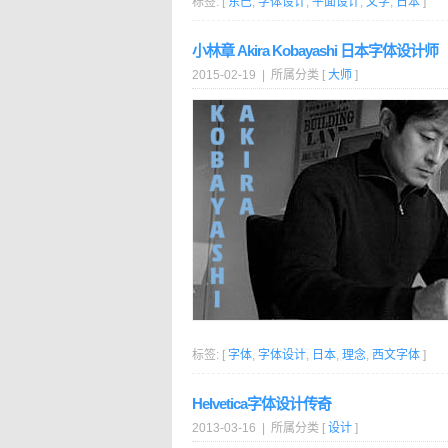
标签: [
东巴
,
字体设计
,
平面设计
,
文字
,
日本
]
小林章 Akira Kobayashi 日本字体设计师
2015-02-19 | 所属分类 [
大师
]
标签: [
字体
,
字体设计
,
日本
,
理念
,
西文字体
]
Helvetica字体设计传奇
2013-03-16 | 所属分类 [
设计
]