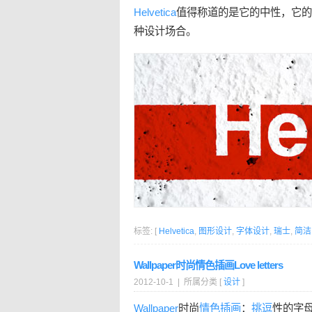
Helvetica
值得称道的是它的中性，它的
种设计场合。
标签: [
Helvetica
,
图形设计
,
字体设计
,
瑞士
,
简洁
Wallpaper时尚情色插画Love letters
2012-10-1 | 所属分类 [
设计
]
Wallpaper
时尚
情色
插画
：
挑逗
性的字