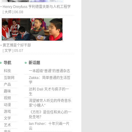
Henry Dreyfuss 亨利德雷夫斯与人机工程学
[
大师
]
06.08
黄艺博是个好干部
[
文学
]
05.07
导航
新话题
科技
一本超级“普通”的普通杂志
互联网
Zakka：简单普通的生活哲
学
产品
达利 Dali 天才与疯子的一
趣味
生
视频
渴望被世人听见的传奇音乐
动漫
家“小糖人”
游戏
《方形》是信任和关心的一
处圣地？
文学
Ian Fisher：十年只画一片
艺术
云