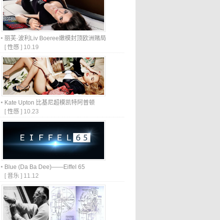
丽芙·波利Liv Boeree嫩模封顶欧洲赌局
[
性感
]
10.19
Kate Upton 比基尼超模凯特阿普顿
[
性感
]
10.23
Blue (Da Ba Dee)——Eiffel 65
[
音乐
]
11.12