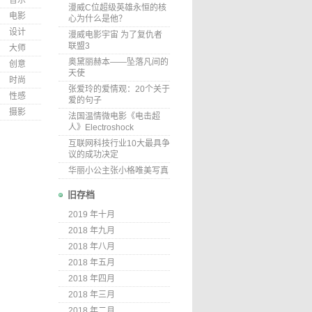
音乐
漫威C位超级英雄永恒的核
电影
心为什么是他？
设计
漫威电影宇宙 为了复仇者
联盟3
大师
奥黛丽赫本——坠落凡间的
创意
天使
时尚
张爱玲的爱情观：20个关于
性感
爱的句子
摄影
法国温情微电影《电击超
人》Electroshock
互联网科技行业10大最具争
议的成功决定
华丽小公主张小格唯美写真
旧存档
2019 年十月
2018 年九月
2018 年八月
2018 年五月
2018 年四月
2018 年三月
2018 年二月