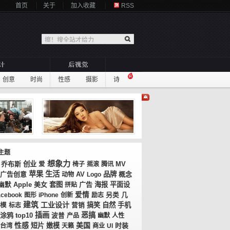
首页
关于
加入收藏
RSS
创意
时尚
性感
摄影
诗
主题
想象力
乔布斯
创业
MV
爱
椅子
摇滚
腾讯
苹果
生活
广告创意
AV
品牌
概念
动物
Logo
美女
套图
广告
海报
平面设
幽默
Apple
拼贴
爱情
几
acebook
图形
iPhone
创新
励志
另类
建筑
工业设计
搞笑
自然
手机
模
标志
营销
插画
恶搞
涂鸦
top10
波普
产品
幽默
人性
性感
美国
短片
嫩模
时装
台湾
天籁
商业
UI