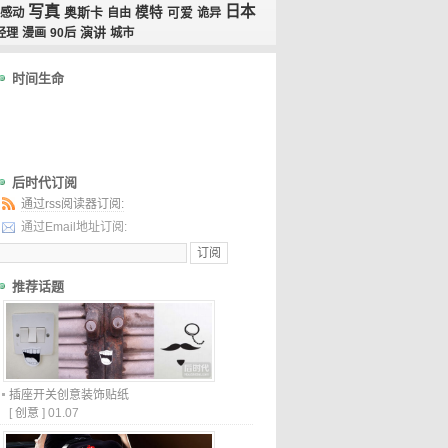
写真
日本
奥斯卡
模特
感动
自由
可爱
诡异
演讲
经理
漫画
90后
城市
时间生命
后时代订阅
通过rss阅读器订阅:
通过Email地址订阅:
推荐话题
插座开关创意装饰贴纸
[
创意
]
01.07