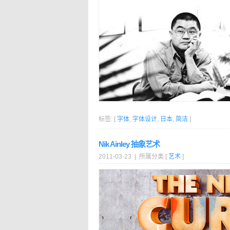
标签: [
字体
,
字体设计
,
日本
,
简洁
]
Nik Ainley 抽象艺术
2011-03-23 | 所属分类 [
艺术
]