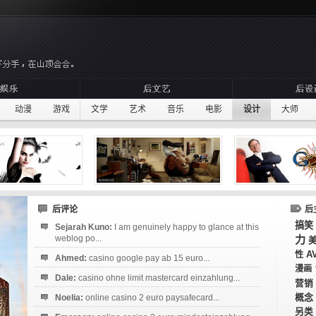
动漫
游戏
文学
艺术
音乐
电影
设计
大师
后评论
后
搞笑
Sejarah Kuno:
I am genuinely happy to glance at this
weblog po...
力
A
性
Ahmed:
casino google pay ab 15 euro...
漫画
Dale:
casino ohne limit mastercard einzahlung...
营销
概念
Noelia:
online casino 2 euro paysafecard...
另类