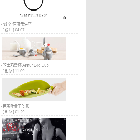
“虚空”原研哉讲座
[
设计
]
04.07
骑士鸡蛋杯 Arthur Egg Cup
[
创意
]
11.09
芭蕉叶盘子创意
[
创意
]
01.29