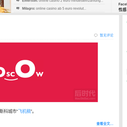
Emerson:
online casino 2 euro mindesteinzahlung...
Face
Milagro:
online casino ab 5 euro revolut...
性感
Esperanza:
sofortüberweisung casino
startguthaben...
暂无评论
斯科城市“
飞机稿
”。
查看全文…