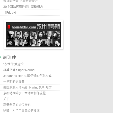
未来同学会-世界奇妙物语
30个网站可用性设计基础概念
《Friday》
热门口水
“次世代”武道馆
极其平常 Super Normal
Johannes Itten 约翰伊顿的色彩构成
一星期的伙食费
美国涂鸦大师Keith Haring凯斯·哈宁
京都动画揭示日本动画制作流程
关于
新奇创意的错位摄影
呐喊：为了中国曾经的摇滚