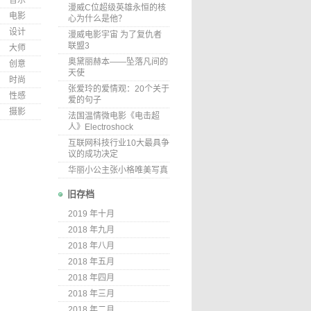
音乐
漫威C位超级英雄永恒的核
电影
心为什么是他？
设计
漫威电影宇宙 为了复仇者
联盟3
大师
奥黛丽赫本——坠落凡间的
创意
天使
时尚
张爱玲的爱情观：20个关于
性感
爱的句子
摄影
法国温情微电影《电击超
人》Electroshock
互联网科技行业10大最具争
议的成功决定
华丽小公主张小格唯美写真
旧存档
2019 年十月
2018 年九月
2018 年八月
2018 年五月
2018 年四月
2018 年三月
2018 年二月