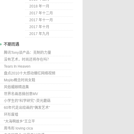
2018 年一月
2017 年十二月
2017 年十一月
2017 年十月
2017 年九月
不期而遇
腾讯Tony谈产品：克制的力量
没有艺术，时尚还将存在吗？
Tears In Heaven
盘点2010十大感动爆红网络视频
Mojito概念时尚女鞋
风俗媚娘精选集
世界名画恶搞创意MV
小学生的“科学研究”-荧光蘑菇
60年代走出绘画的“偶发艺术”
环形废墟
“大海啊故乡”王立平
周韦彤 loving cica