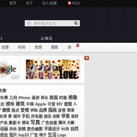
首页
关于
加入收藏
RSS
创意
时尚
性感
摄影
诗
主题
想象
美国
几何
演讲
时装
车模
iPhone
商业
建筑
美女
模特
MV
套图
中国
Apple
可爱
人
插画
V
嫩模
观点
爱情
品牌
拼贴
波普
摇滚
苹果
手机
乔布斯
台湾
爱
城市
励志
创新
诡异
写真
奥斯卡
广告创意
产品
感动
腾讯
天籁
动画
涂鸦
平面设计
自然
自由
黑色幽默
90后
生活
创业
短片
top10
广告
椅子
Logo