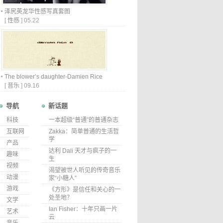
泽尻英龙华性感写真套图
[
性感
]
05.22
The blower’s daughter-Damien Rice
[
音乐
]
09.16
导航
新话题
科技
一本超级“普通”的普通杂志
互联网
Zakka：简单普通的生活哲
学
产品
达利 Dali 天才与疯子的一
趣味
生
视频
渴望被世人听见的传奇音乐
动漫
家“小糖人”
游戏
《方形》是信任和关心的一
处圣地？
文学
Ian Fisher：十年只画一片
艺术
云