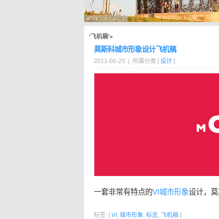
‘飞机稿’»
莫斯科城市形象设计飞机稿
2011-06-25 | 所属分类 [
设计
]
一套非常有特点的
VI
城市形象
设计，莫
标签: [
VI
,
城市形象
,
标志
,
飞机稿
]