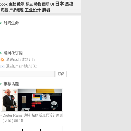
日本
恶搞
book
幽默
雕塑
标志
动物
图形
UI
工业设计
胸器
海报
产品经理
时间生命
后时代订阅
通过rss阅读器订阅:
通过Email地址订阅:
推荐话题
Dieter Rams 迪特·拉姆斯现代设计原则
[
大师
]
09.15