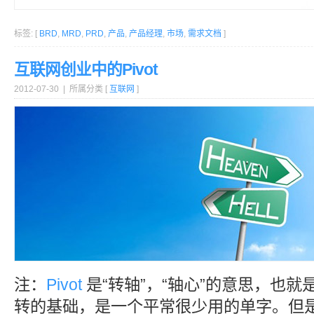
标签: [
BRD
,
MRD
,
PRD
,
产品
,
产品经理
,
市场
,
需求文档
]
互联网创业中的Pivot
2012-07-30 | 所属分类 [
互联网
]
注：
Pivot
是“转轴”，“轴心”的意思，也
转的基础，是一个平常很少用的单字。但