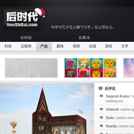
科技
互联网
产品
趣味
视频
动漫
游戏
文学
后评论
Sejarah Kuno:
I
weblog po...
Ahmed:
casino g
Dale:
casino ohne
Noelia:
online ca