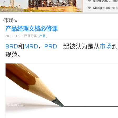
Emerson:
online
Milagro:
online c
Esperanza:
sofo
startguthaben...
‘市场’»
产品经理文档必修课
2013-01-9 | 所属分类 [
产品
]
BRD
和
MRD
，
PRD
一起被认为是从
市场
到
规范。