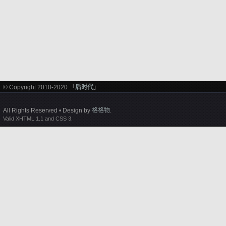
© Copyright 2010-2020 「
后时代
」
All Rights Reserved • Design by
格格物
.
Valid XHTML 1.1 and CSS 3.