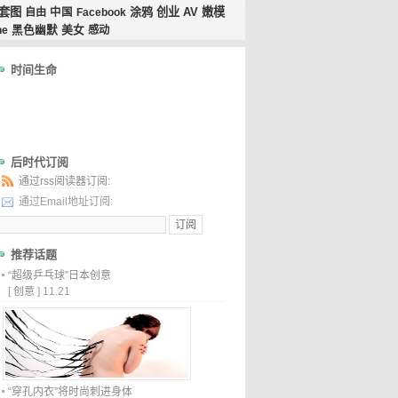
套图
涂鸦
创业
AV
嫩模
自由
中国
Facebook
美女
ne
黑色幽默
感动
时间生命
后时代订阅
通过rss阅读器订阅:
通过Email地址订阅:
推荐话题
“超级乒乓球”日本创意
[
创意
]
11.21
“穿孔内衣”将时尚刺进身体