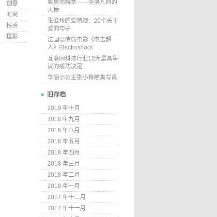
奥黛丽赫本——坠落凡间的
创意
天使
时尚
张爱玲的爱情观：20个关于
性感
爱的句子
摄影
法国温情微电影《电击超
人》Electroshock
互联网科技行业10大最具争
议的成功决定
华丽小公主张小格唯美写真
旧存档
2019 年十月
2018 年九月
2018 年八月
2018 年五月
2018 年四月
2018 年三月
2018 年二月
2018 年一月
2017 年十二月
2017 年十一月