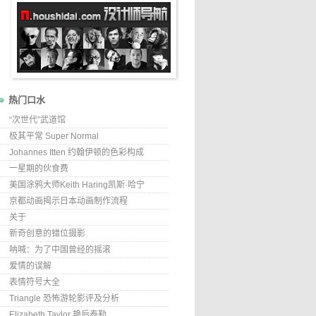
热门口水
“次世代”武道馆
极其平常 Super Normal
Johannes Itten 约翰伊顿的色彩构成
一星期的伙食费
美国涂鸦大师Keith Haring凯斯·哈宁
京都动画揭示日本动画制作流程
关于
新奇创意的错位摄影
呐喊：为了中国曾经的摇滚
爱情的误解
表情符号大全
Triangle 恐怖游轮影评及分析
Elizabeth Taylor 艳后泰勒