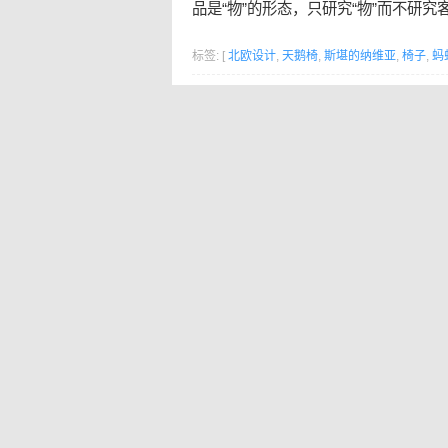
品是“物”的形态，只研究“物”而不研究
标签: [
北欧设计
,
天鹅椅
,
斯堪的纳维亚
,
椅子
,
蚂