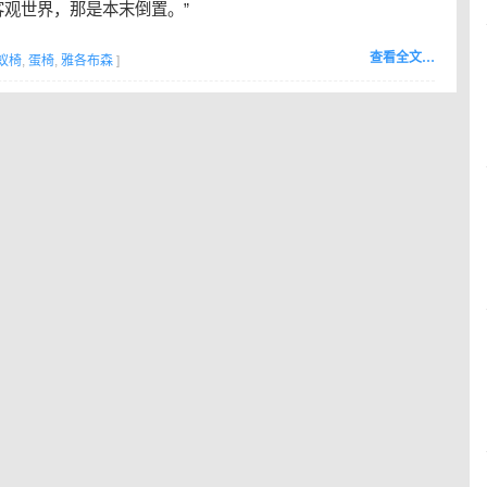
客观世界，那是本末倒置。”
查看全文…
蚁椅
,
蛋椅
,
雅各布森
]