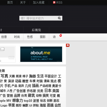
首页
关于
加入收藏
RSS
创意
时尚
性感
摄影
诗
主题
写真
胸器
生活
工
平面设计
天籁
摇滚
椅子
计
演讲
动画
时装
观点
模
爱
雕塑
车模
漫画
插画
短片
手机
几何
奥斯卡
产品
诡异
产品经理
日本
美国
广告创意
乔布斯
城市
人性
另类
建筑
广告
品牌
搞笑
概
营销
台湾
动物
可爱
想象力
MV
top10
pple
波普
标志
创新
励志
苹果
恶搞
海报
自然
Logo
图形
幽默
UI
拼贴