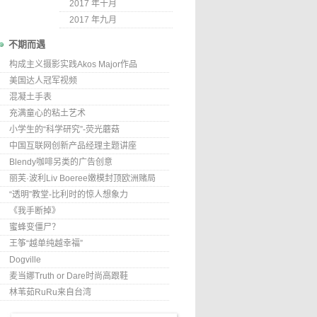
2017 年十月
2017 年九月
不期而遇
构成主义摄影实践Akos Major作品
美国达人冠军视频
混凝土手表
充满童心的粘土艺术
小学生的“科学研究”-荧光蘑菇
中国互联网创新产品经理主题讲座
Blendy咖啡另类的广告创意
丽芙·波利Liv Boeree嫩模封顶欧洲赌局
“透明”教堂-比利时的惊人想象力
《我手断掉》
蜜蜂变僵尸？
王筝“越单纯越幸福”
Dogville
麦当娜Truth or Dare时尚高跟鞋
林苇茹RuRu来自台湾