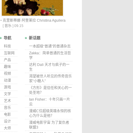
克里斯蒂娜·阿奎莱拉 Christina Aguilera
[
音乐
]
09.15
导航
新话题
科技
一本超级“普通”的普通杂志
互联网
Zakka：简单普通的生活哲
学
产品
达利 Dali 天才与疯子的一
趣味
生
视频
渴望被世人听见的传奇音乐
动漫
家“小糖人”
游戏
《方形》是信任和关心的一
处圣地？
文学
Ian Fisher：十年只画一片
艺术
云
音乐
漫威C位超级英雄永恒的核
电影
心为什么是他？
设计
漫威电影宇宙 为了复仇者
联盟3
大师