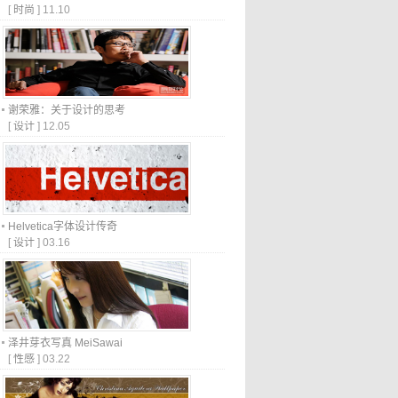
[
时尚
]
11.10
谢荣雅：关于设计的思考
[
设计
]
12.05
Helvetica字体设计传奇
[
设计
]
03.16
泽井芽衣写真 MeiSawai
[
性感
]
03.22