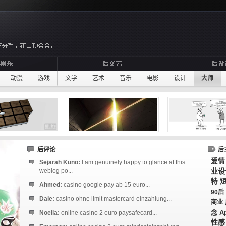
动漫
游戏
文学
艺术
音乐
电影
设计
大师
后评论
后
爱情
Sejarah Kuno:
I am genuinely happy to glance at this
weblog po...
业设
特
Ahmed:
casino google pay ab 15 euro...
90后
Dale:
casino ohne limit mastercard einzahlung...
商业
念
Noelia:
online casino 2 euro paysafecard...
A
性感