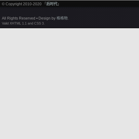
© Copyright 2010-2020 「
后时代
」
All Rights Reserved • Design by
格格物
.
Valid XHTML 1.1 and CSS 3.