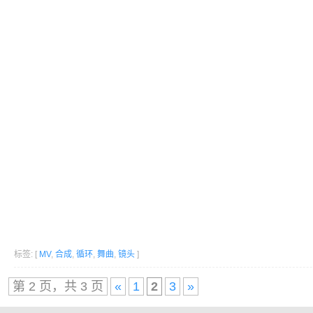
标签: [
MV
,
合成
,
循环
,
舞曲
,
镜头
]
第 2 页，共 3 页
«
1
2
3
»