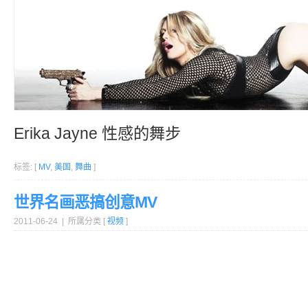
Erika Jayne 性感的舞步
标签: [
MV
,
美国
,
舞曲
]
世界名画恶搞创意MV
2011-06-24 | 所属分类 [
视频
]