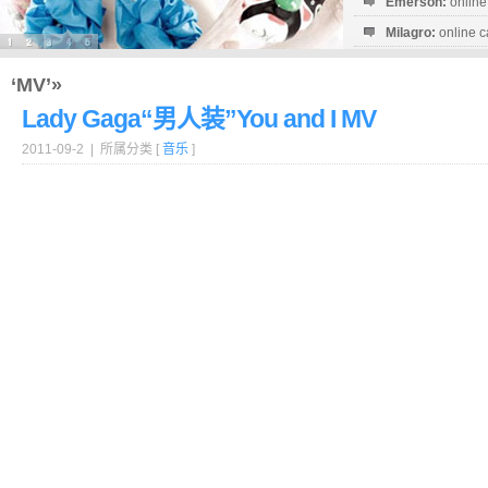
Emerson:
online
Milagro:
online c
Esperanza:
sofo
startguthaben...
‘MV’»
Lady Gaga“男人装”You and I MV
2011-09-2 | 所属分类 [
音乐
]