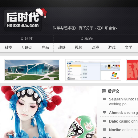
科技
互联网
产品
趣味
视频
动漫
游戏
文学
后评论
Sejarah Kuno:
I
weblog po...
Ahmed:
casino g
Dale:
casino ohne
Noelia:
online ca