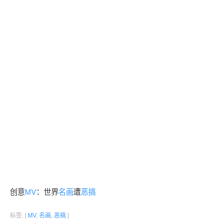
创意
MV
：世界
名画
遭
恶搞
标签: [
MV
,
名画
,
恶搞
]