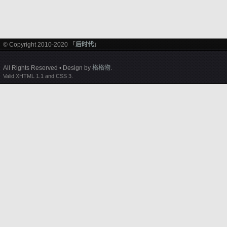
© Copyright 2010-2020 「
后时代
」
All Rights Reserved • Design by
格格物
.
Valid XHTML 1.1 and CSS 3.