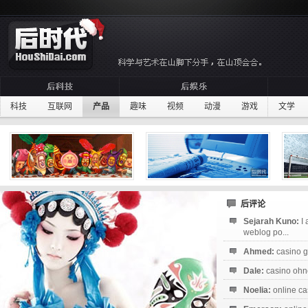
科技
互联网
产品
趣味
视频
动漫
游戏
文学
后评论
Sejarah Kuno:
I
weblog po...
Ahmed:
casino g
Dale:
casino ohne
Noelia:
online ca