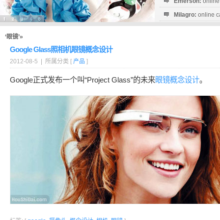
Emerson:
online
Milagro:
online c
Esperanza:
sofo
startguthaben...
‘眼镜’»
Google Glass照相机眼镜概念设计
2012-08-5 | 所属分类 [
产品
]
Google正式发布一个叫“Project Glass”的未来
眼镜
概念设计
。